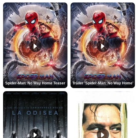
Spider-Man: No Way Home Teaser
Tráiler 'Spider-Man: No Way Home'