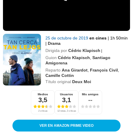
25 de octubre de 2019
en cines
|
1h 50min
|
Drama
Dirigida por
Cédric Klapisch
|
Guion
Cédric Klapisch
,
Santiago
Amigorena
Reparto
Ana Girardot
,
François Civil
,
Camille Cottin
Título original
Deux Moi
Medios
Usuarios
Mis amigos
3,5
3,1
--
2 críticas
12 notas, 2 críticas
VER EN AMAZON PRIME VIDEO