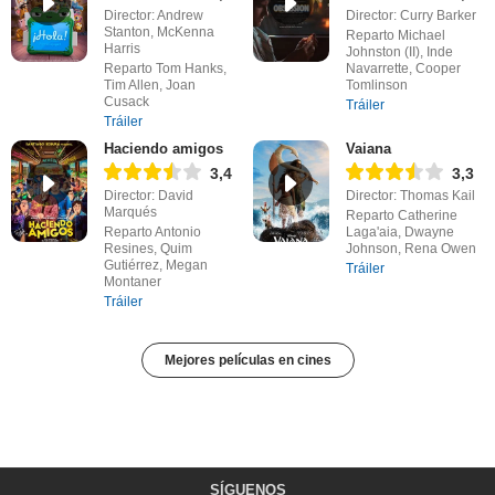
Director: Andrew
Director: Curry Barker
Stanton, McKenna
Reparto Michael
Harris
Johnston (II), Inde
Reparto Tom Hanks,
Navarrette, Cooper
Tim Allen, Joan
Tomlinson
Cusack
Tráiler
Tráiler
Haciendo amigos
Vaiana
3,4
3,3
Director: David
Director: Thomas Kail
Marqués
Reparto Catherine
Reparto Antonio
Laga'aia, Dwayne
Resines, Quim
Johnson, Rena Owen
Gutiérrez, Megan
Tráiler
Montaner
Tráiler
Mejores películas en cines
SÍGUENOS