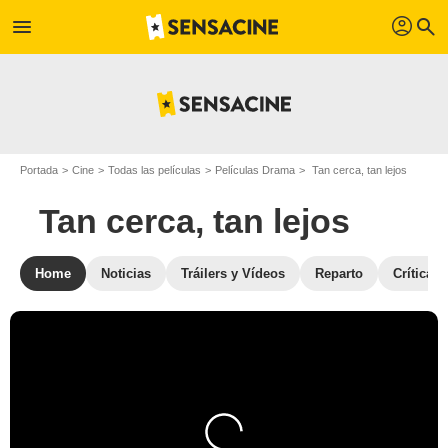
profil
menu
search
Portada
Cine
Todas las películas
Películas Drama
Tan cerca, tan lejos
Tan cerca, tan lejos
Home
Noticias
Tráilers y Vídeos
Reparto
Críticas