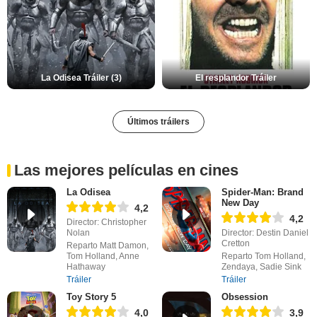
La Odisea Tráiler (3)
El resplandor Tráiler
Últimos tráilers
Las mejores películas en cines
La Odisea
Spider-Man: Brand
New Day
4,2
4,2
Director: Christopher
Nolan
Director: Destin Daniel
Cretton
Reparto Matt Damon,
Tom Holland, Anne
Reparto Tom Holland,
Hathaway
Zendaya, Sadie Sink
Tráiler
Tráiler
Toy Story 5
Obsession
4,0
3,9