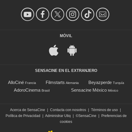
MÓVIL
SENSACINE EN EL EXTRANJERO
AlloCiné
Filmstarts
Beyazperde
Francia
Alemania
Turquía
AdoroCinema
Sensacine México
Brasil
México
Acerca de SensaCine
|
Contacta con nosotros
|
Términos de uso
|
Política de Privacidad
|
Administrar Utiq
|
©SensaCine
|
Preferencias de
cookies