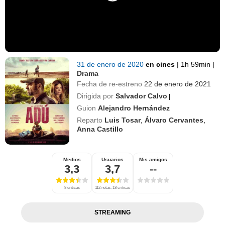
31 de enero de 2020
en cines
|
1h 59min
|
Drama
Fecha de re-estreno
22 de enero de 2021
Dirigida por
Salvador Calvo
|
Guion
Alejandro Hernández
Reparto
Luis Tosar
,
Álvaro Cervantes
,
Anna Castillo
Medios
Usuarios
Mis amigos
3,3
3,7
--
8 críticas
112 notas, 18 críticas
STREAMING