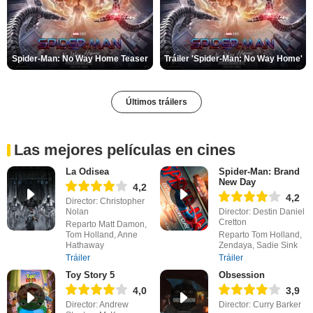
Spider-Man: No Way Home Teaser
Tráiler 'Spider-Man: No Way Home'
Últimos tráilers
Las mejores películas en cines
La Odisea
Spider-Man: Brand
New Day
4,2
4,2
Director: Christopher
Nolan
Director: Destin Daniel
Cretton
Reparto Matt Damon,
Tom Holland, Anne
Reparto Tom Holland,
Hathaway
Zendaya, Sadie Sink
Tráiler
Tráiler
Toy Story 5
Obsession
4,0
3,9
Director: Andrew
Director: Curry Barker