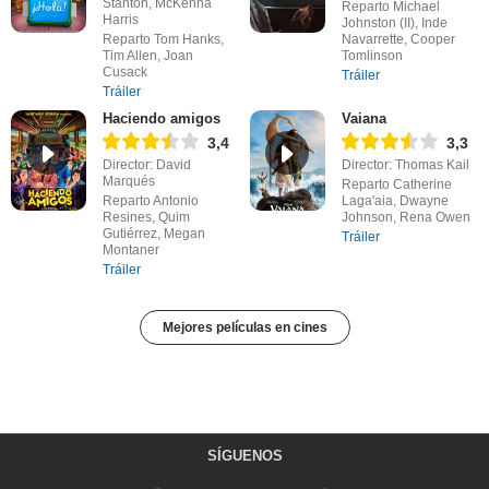
Stanton, McKenna
Reparto Michael
Harris
Johnston (II), Inde
Reparto Tom Hanks,
Navarrette, Cooper
Tim Allen, Joan
Tomlinson
Cusack
Tráiler
Tráiler
Haciendo amigos
Vaiana
3,4
3,3
Director: David
Director: Thomas Kail
Marqués
Reparto Catherine
Reparto Antonio
Laga'aia, Dwayne
Resines, Quim
Johnson, Rena Owen
Gutiérrez, Megan
Tráiler
Montaner
Tráiler
Mejores películas en cines
SÍGUENOS