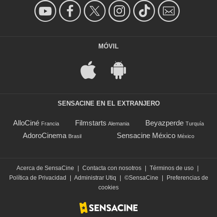
MÓVIL
SENSACINE EN EL EXTRANJERO
AlloCiné
Filmstarts
Beyazperde
Francia
Alemania
Turquía
AdoroCinema
Sensacine México
Brasil
México
Acerca de SensaCine
|
Contacta con nosotros
|
Términos de uso
|
Política de Privacidad
|
Administrar Utiq
|
©SensaCine
|
Preferencias de
cookies