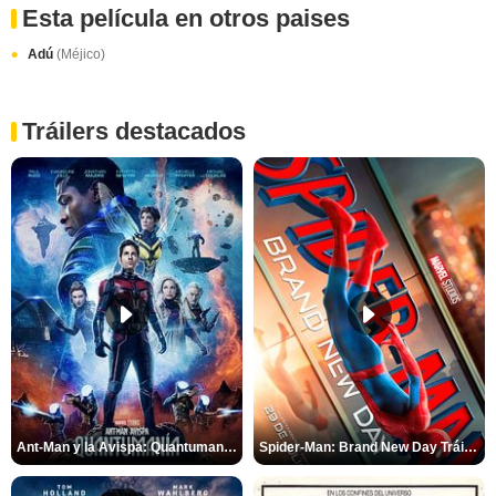
Esta película en otros paises
Adú
(Méjico)
Tráilers destacados
Ant-Man y la Avispa: Quantumanía Tráiler (2)
Spider-Man: Brand New Day Tráiler (3)