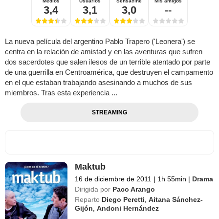
Medios
Usuarios
Sensacine
Mis amigos
3,4
3,1
3,0
--
La nueva película del argentino Pablo Trapero ('Leonera') se
centra en la relación de amistad y en las aventuras que sufren
dos sacerdotes que salen ilesos de un terrible atentado por parte
de una guerrilla en Centroamérica, que destruyen el campamento
en el que estaban trabajando asesinando a muchos de sus
miembros. Tras esta experiencia ...
STREAMING
Maktub
16 de diciembre de 2011
|
1h 55min
|
Drama
Dirigida por
Paco Arango
Reparto
Diego Peretti
,
Aitana Sánchez-
Gijón
,
Andoni Hernández