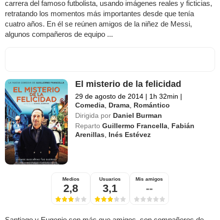
carrera del famoso futbolista, usando imágenes reales y ficticias,
retratando los momentos más importantes desde que tenía
cuatro años. En él se reúnen amigos de la niñez de Messi,
algunos compañeros de equipo ...
El misterio de la felicidad
29 de agosto de 2014
|
1h 32min
|
Comedia
,
Drama
,
Romántico
Dirigida por
Daniel Burman
Reparto
Guillermo Francella
,
Fabián
Arenillas
,
Inés Estévez
Medios
Usuarios
Mis amigos
2,8
3,1
--
Santiago y Eugenio son más que amigos, son compañeros de