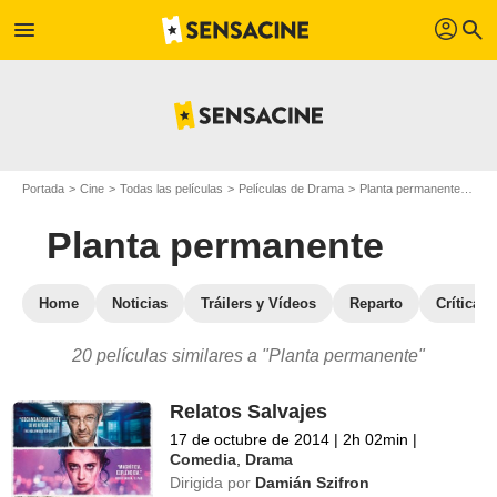
profil
menu
search
Portada
Cine
Todas las películas
Películas de Drama
Planta permanente
Pel
Planta permanente
Home
Noticias
Tráilers y Vídeos
Reparto
Críticas
20 películas similares a "Planta permanente"
Relatos Salvajes
17 de octubre de 2014
|
2h 02min
|
Comedia
,
Drama
Dirigida por
Damián Szifron