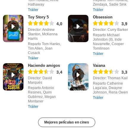
Hathaway
Zendaya, Sadie Sink
Tráiler
Tráiler
Toy Story 5
Obsession
4,0
3,9
Director: Andrew
Director: Curry Barker
Stanton, McKenna
Reparto Michael
Harris
Johnston (II), Inde
Reparto Tom Hanks,
Navarrette, Cooper
Tim Allen, Joan
Tomlinson
Cusack
Tráiler
Tráiler
Haciendo amigos
Vaiana
3,4
3,3
Director: David
Director: Thomas Kail
Marqués
Reparto Catherine
Reparto Antonio
Laga'aia, Dwayne
Resines, Quim
Johnson, Rena Owen
Gutiérrez, Megan
Tráiler
Montaner
Tráiler
Mejores películas en cines