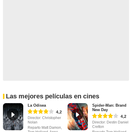
Las mejores películas en cines
La Odisea
Spider-Man: Brand
New Day
4,2
4,2
Director: Christopher
Nolan
Director: Destin Daniel
Cretton
Reparto Matt Damon,
Tom Holland, Anne
Reparto Tom Holland,