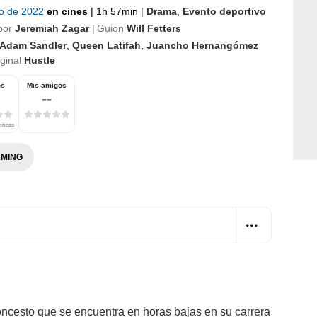
io de 2022
en cines
|
1h 57min
|
Drama
,
Evento deportivo
por
Jeremiah Zagar
Guion
Will Fetters
|
Adam Sandler
,
Queen Latifah
,
Juancho Hernangómez
iginal
Hustle
os
Mis amigos
--
ríticas
MING
ncesto que se encuentra en horas bajas en su carrera