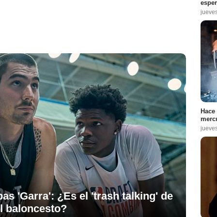
espe
jueve
Hace 
mercu
jueve
as 'Garra': ¿Es el 'trash talking' de
el baloncesto?