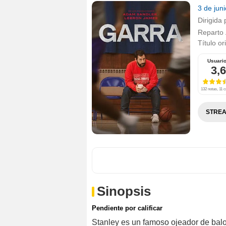
3 de jun
Dirigida 
Reparto
Título or
Usuari
3,6
132 notas, 11 c
STREA
Sinopsis
Pendiente por calificar
Stanley es un famoso ojeador de balo