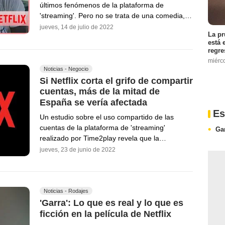
últimos fenómenos de la plataforma de
'streaming'. Pero no se trata de una comedia,…
jueves, 14 de julio de 2022
La pr
está 
regre
miérc
Noticias - Negocio
Si Netflix corta el grifo de compartir
cuentas, más de la mitad de
España se vería afectada
Es
Un estudio sobre el uso compartido de las
cuentas de la plataforma de 'streaming'
Ga
realizado por Time2play revela que la…
jueves, 23 de junio de 2022
Noticias - Rodajes
'Garra': Lo que es real y lo que es
ficción en la película de Netflix