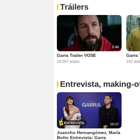
Tráilers
2:44
Garra Trailer VOSE
Garra 
18.057 vistas
242 vist
Entrevista, making-of
10:17
Juancho Hernangómez, María
Botto Entrevista: Garra