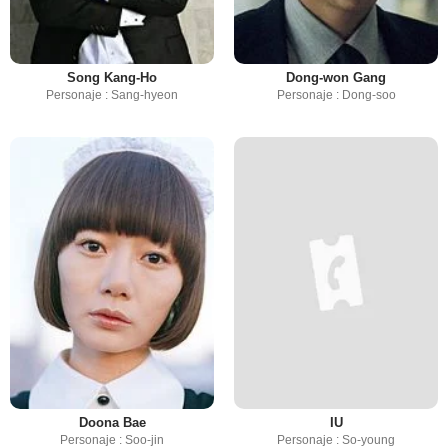
Song Kang-Ho
Dong-won Gang
Personaje : Sang-hyeon
Personaje : Dong-soo
Doona Bae
IU
Personaje : Soo-jin
Personaje : So-young