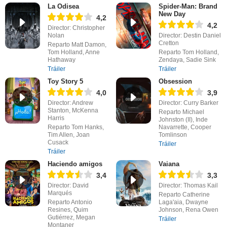
La Odisea
Spider-Man: Brand
New Day
4,2
4,2
Director: Christopher
Nolan
Director: Destin Daniel
Cretton
Reparto Matt Damon,
Tom Holland, Anne
Reparto Tom Holland,
Hathaway
Zendaya, Sadie Sink
Tráiler
Tráiler
Toy Story 5
Obsession
4,0
3,9
Director: Andrew
Director: Curry Barker
Stanton, McKenna
Reparto Michael
Harris
Johnston (II), Inde
Reparto Tom Hanks,
Navarrette, Cooper
Tim Allen, Joan
Tomlinson
Cusack
Tráiler
Tráiler
Haciendo amigos
Vaiana
3,4
3,3
Director: David
Director: Thomas Kail
Marqués
Reparto Catherine
Reparto Antonio
Laga'aia, Dwayne
Resines, Quim
Johnson, Rena Owen
Gutiérrez, Megan
Tráiler
Montaner