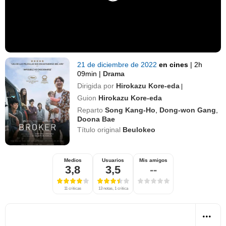
21 de diciembre de 2022
en cines
|
2h
09min
|
Drama
Dirigida por
Hirokazu Kore-eda
|
Guion
Hirokazu Kore-eda
Reparto
Song Kang-Ho
,
Dong-won Gang
,
Doona Bae
Título original
Beulokeo
Medios
Usuarios
Mis amigos
3,8
3,5
--
11 críticas
13 notas, 1 crítica