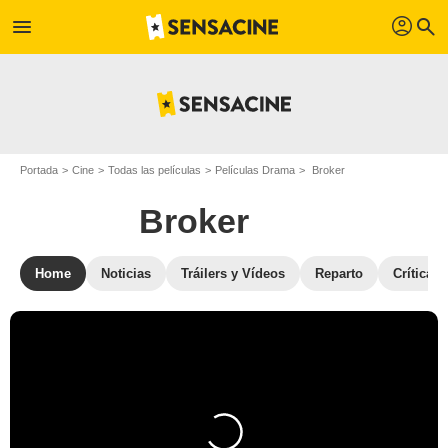
profil
menu
search
Portada
Cine
Todas las películas
Películas Drama
Broker
Broker
Home
Noticias
Tráilers y Vídeos
Reparto
Críticas