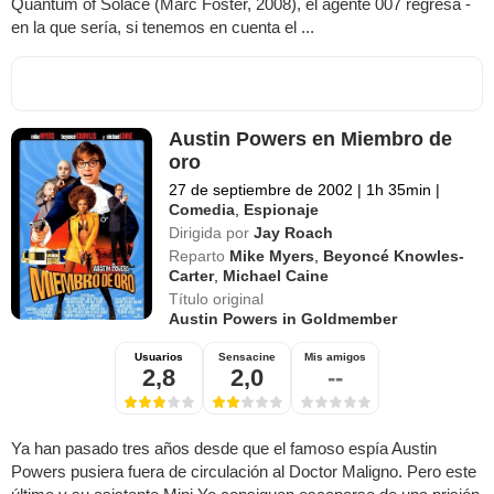
Quantum of Solace (Marc Foster, 2008), el agente 007 regresa -
en la que sería, si tenemos en cuenta el ...
Austin Powers en Miembro de
oro
27 de septiembre de 2002
|
1h 35min
|
Comedia
,
Espionaje
Dirigida por
Jay Roach
Reparto
Mike Myers
,
Beyoncé Knowles-
Carter
,
Michael Caine
Título original
Austin Powers in Goldmember
Usuarios
Sensacine
Mis amigos
2,8
2,0
--
Ya han pasado tres años desde que el famoso espía Austin
Powers pusiera fuera de circulación al Doctor Maligno. Pero este