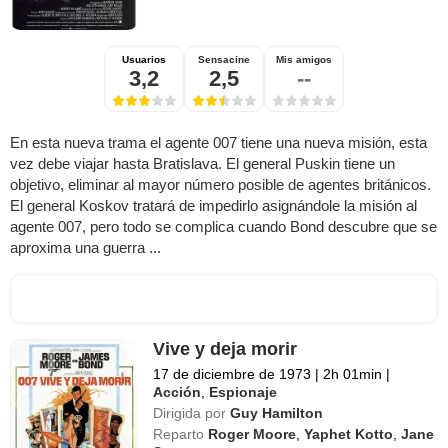
Usuarios
Sensacine
Mis amigos
3,2
2,5
--
En esta nueva trama el agente 007 tiene una nueva misión, esta
vez debe viajar hasta Bratislava. El general Puskin tiene un
objetivo, eliminar al mayor número posible de agentes británicos.
El general Koskov tratará de impedirlo asignándole la misión al
agente 007, pero todo se complica cuando Bond descubre que se
aproxima una guerra ...
Vive y deja morir
17 de diciembre de 1973
|
2h 01min
|
Acción
,
Espionaje
Dirigida por
Guy Hamilton
Reparto
Roger Moore
,
Yaphet Kotto
,
Jane