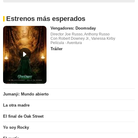
Estrenos más esperados
Vengadores: Doomsday
Director Joe Russo, Anthony Russo
Con Robert Downey Jr., Vanessa Kirby
Película - Aventura
Tráiler
Jumanji: Mundo abierto
La otra madre
El final de Oak Street
Yo soy Rocky