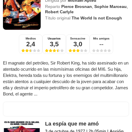
Dirigida por
Michael Apted
Reparto
Pierce Brosnan
,
Sophie Marceau
,
Robert Carlyle
Título original
The World Is not Enough
Medios
Usuarios
Sensacine
Mis amigos
2,4
3,5
3,0
--
El magnate del petróleo, Sir Robert King, ha sido asesinado en un
atentado ocurrido en las mismísimas oficinas del MI6. Su hija,
Elektra, hereda toda su fortuna y los enemigos del multimillonario
están atentos a cualquier descuido de la joven para acabar con
ella y destruir el imperio petrolífero de su gran competidor. James
Bond, el agente ...
La espía que me amó
3 de octubre de 1977
|
2h 05min
|
Acción
,