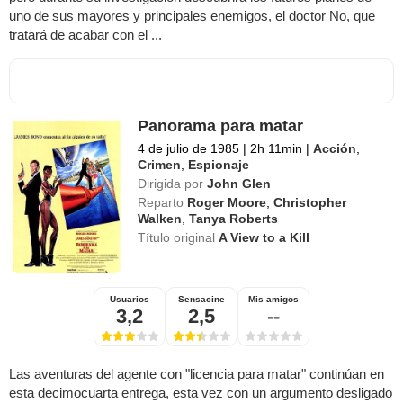
uno de sus mayores y principales enemigos, el doctor No, que
tratará de acabar con el ...
Panorama para matar
4 de julio de 1985
|
2h 11min
|
Acción
,
Crimen
,
Espionaje
Dirigida por
John Glen
Reparto
Roger Moore
,
Christopher
Walken
,
Tanya Roberts
Título original
A View to a Kill
Usuarios
Sensacine
Mis amigos
3,2
2,5
--
Las aventuras del agente con "licencia para matar" continúan en
esta decimocuarta entrega, esta vez con un argumento desligado