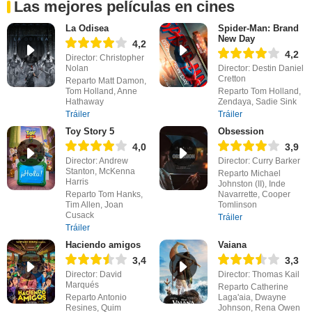
Las mejores películas en cines
La Odisea
Spider-Man: Brand
New Day
4,2
4,2
Director: Christopher
Nolan
Director: Destin Daniel
Cretton
Reparto Matt Damon,
Tom Holland, Anne
Reparto Tom Holland,
Hathaway
Zendaya, Sadie Sink
Tráiler
Tráiler
Toy Story 5
Obsession
4,0
3,9
Director: Andrew
Director: Curry Barker
Stanton, McKenna
Reparto Michael
Harris
Johnston (II), Inde
Reparto Tom Hanks,
Navarrette, Cooper
Tim Allen, Joan
Tomlinson
Cusack
Tráiler
Tráiler
Haciendo amigos
Vaiana
3,4
3,3
Director: David
Director: Thomas Kail
Marqués
Reparto Catherine
Reparto Antonio
Laga'aia, Dwayne
Resines, Quim
Johnson, Rena Owen