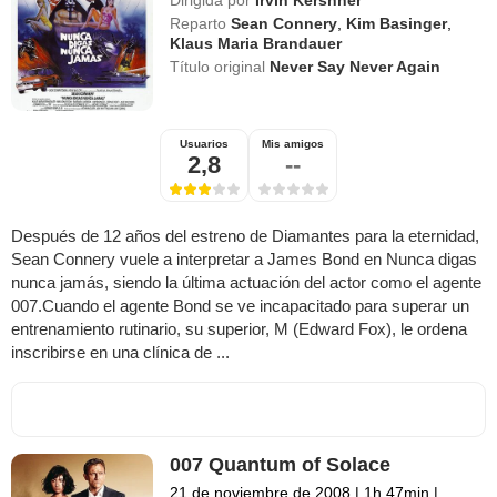
Dirigida por
Irvin Kershner
Reparto
Sean Connery
,
Kim Basinger
,
Klaus Maria Brandauer
Título original
Never Say Never Again
Usuarios
Mis amigos
2,8
--
Después de 12 años del estreno de Diamantes para la eternidad,
Sean Connery vuele a interpretar a James Bond en Nunca digas
nunca jamás, siendo la última actuación del actor como el agente
007.Cuando el agente Bond se ve incapacitado para superar un
entrenamiento rutinario, su superior, M (Edward Fox), le ordena
inscribirse en una clínica de ...
007 Quantum of Solace
21 de noviembre de 2008
|
1h 47min
|