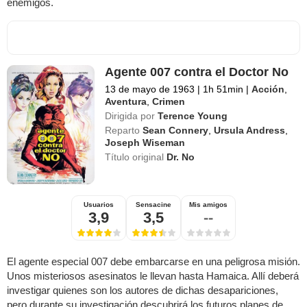
enemigos.
Agente 007 contra el Doctor No
13 de mayo de 1963
|
1h 51min
|
Acción
,
Aventura
,
Crimen
Dirigida por
Terence Young
Reparto
Sean Connery
,
Ursula Andress
,
Joseph Wiseman
Título original
Dr. No
Usuarios
Sensacine
Mis amigos
3,9
3,5
--
El agente especial 007 debe embarcarse en una peligrosa misión.
Unos misteriosos asesinatos le llevan hasta Hamaica. Allí deberá
investigar quienes son los autores de dichas desapariciones,
pero durante su investigación descubrirá los futuros planes de