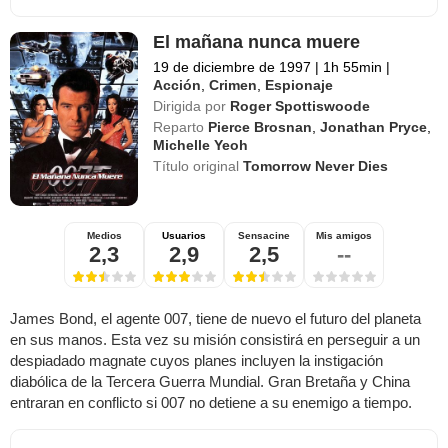
El mañana nunca muere
19 de diciembre de 1997
|
1h 55min
|
Acción
,
Crimen
,
Espionaje
Dirigida por
Roger Spottiswoode
Reparto
Pierce Brosnan
,
Jonathan Pryce
,
Michelle Yeoh
Título original
Tomorrow Never Dies
Medios
Usuarios
Sensacine
Mis amigos
2,3
2,9
2,5
--
James Bond, el agente 007, tiene de nuevo el futuro del planeta
en sus manos. Esta vez su misión consistirá en perseguir a un
despiadado magnate cuyos planes incluyen la instigación
diabólica de la Tercera Guerra Mundial. Gran Bretaña y China
entraran en conflicto si 007 no detiene a su enemigo a tiempo.