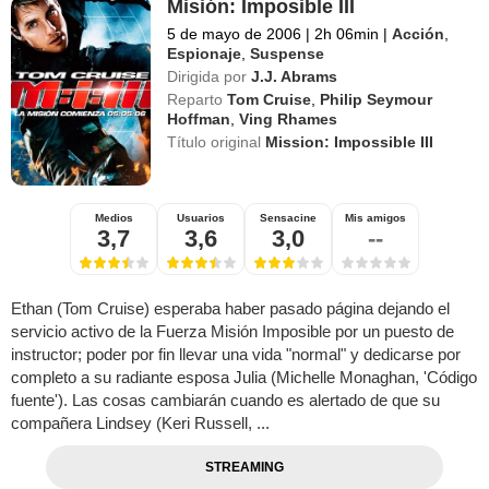
Misión: Imposible III
5 de mayo de 2006
|
2h 06min
|
Acción
,
Espionaje
,
Suspense
Dirigida por
J.J. Abrams
Reparto
Tom Cruise
,
Philip Seymour
Hoffman
,
Ving Rhames
Título original
Mission: Impossible III
Medios
Usuarios
Sensacine
Mis amigos
3,7
3,6
3,0
--
Ethan (Tom Cruise) esperaba haber pasado página dejando el
servicio activo de la Fuerza Misión Imposible por un puesto de
instructor; poder por fin llevar una vida "normal" y dedicarse por
completo a su radiante esposa Julia (Michelle Monaghan, 'Código
fuente'). Las cosas cambiarán cuando es alertado de que su
compañera Lindsey (Keri Russell, ...
STREAMING