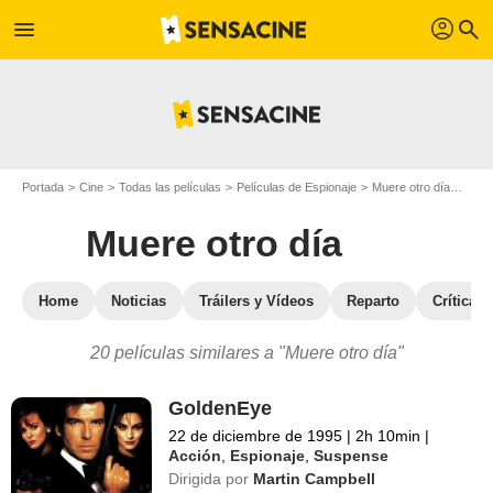
profil
menu
search
Portada
Cine
Todas las películas
Películas de Espionaje
Muere otro día
Pelíc
Muere otro día
Home
Noticias
Tráilers y Vídeos
Reparto
Críticas
20 películas similares a "Muere otro día"
GoldenEye
22 de diciembre de 1995
|
2h 10min
|
Acción
,
Espionaje
,
Suspense
Dirigida por
Martin Campbell