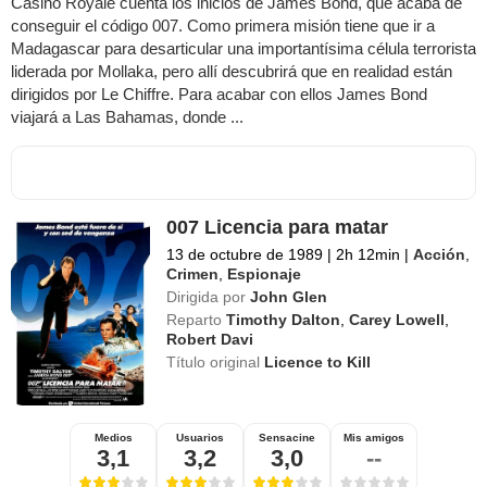
Casino Royale cuenta los inicios de James Bond, que acaba de
conseguir el código 007. Como primera misión tiene que ir a
Madagascar para desarticular una importantísima célula terrorista
liderada por Mollaka, pero allí descubrirá que en realidad están
dirigidos por Le Chiffre. Para acabar con ellos James Bond
viajará a Las Bahamas, donde ...
007 Licencia para matar
13 de octubre de 1989
|
2h 12min
|
Acción
,
Crimen
,
Espionaje
Dirigida por
John Glen
Reparto
Timothy Dalton
,
Carey Lowell
,
Robert Davi
Título original
Licence to Kill
Medios
Usuarios
Sensacine
Mis amigos
3,1
3,2
3,0
--