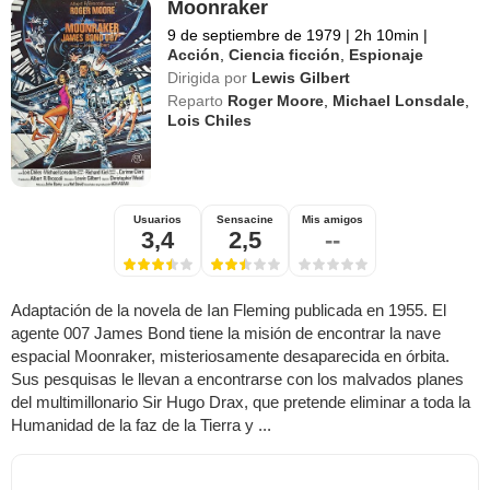
Moonraker
9 de septiembre de 1979
|
2h 10min
|
Acción
,
Ciencia ficción
,
Espionaje
Dirigida por
Lewis Gilbert
Reparto
Roger Moore
,
Michael Lonsdale
,
Lois Chiles
Usuarios
Sensacine
Mis amigos
3,4
2,5
--
Adaptación de la novela de Ian Fleming publicada en 1955. El
agente 007 James Bond tiene la misión de encontrar la nave
espacial Moonraker, misteriosamente desaparecida en órbita.
Sus pesquisas le llevan a encontrarse con los malvados planes
del multimillonario Sir Hugo Drax, que pretende eliminar a toda la
Humanidad de la faz de la Tierra y ...