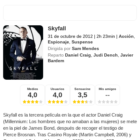
Skyfall
31 de octubre de 2012
|
2h 23min
|
Acción
,
Espionaje
,
Suspense
Dirigida por
Sam Mendes
Reparto
Daniel Craig
,
Judi Dench
,
Javier
Bardem
Medios
Usuarios
Sensacine
Mis amigos
4,0
4,0
3,5
--
Skyfall es la tercera película en la que el actor Daniel Craig
(Millennium: Los hombres que no amaban a las mujeres) se mete
en la piel de James Bond, después de recoger el testigo de
Pierce Brosnan. Tras Casino Royale (Martin Campbell, 2006) y