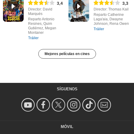
3,4
3,3
Director: David
Director: Thomas Kail
Marqués
Reparto Catherine
Reparto Antonio
Laga'aia, Dwayne
Resines, Quim
Johnson, Rena Owen
Gutiérrez, Megan
Tráiler
Montaner
Tráiler
Mejores películas en cines
SÍGUENOS
MÓVIL