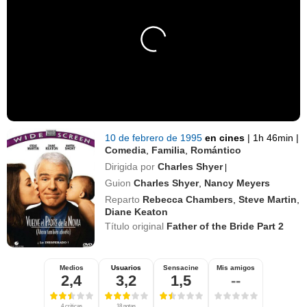
10 de febrero de 1995
en cines
|
1h 46min
|
Comedia
,
Familia
,
Romántico
Dirigida por
Charles Shyer
|
Guion
Charles Shyer
,
Nancy Meyers
Reparto
Rebecca Chambers
,
Steve Martin
,
Diane Keaton
Título original
Father of the Bride Part 2
Medios
Usuarios
Sensacine
Mis amigos
2,4
3,2
1,5
--
4 críticas
18 notas