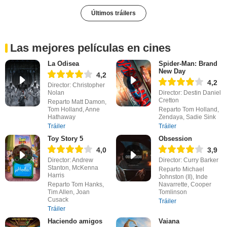
Últimos tráilers
Las mejores películas en cines
La Odisea
Spider-Man: Brand
New Day
4,2
4,2
Director: Christopher
Nolan
Director: Destin Daniel
Cretton
Reparto Matt Damon,
Tom Holland, Anne
Reparto Tom Holland,
Hathaway
Zendaya, Sadie Sink
Tráiler
Tráiler
Toy Story 5
Obsession
4,0
3,9
Director: Andrew
Director: Curry Barker
Stanton, McKenna
Reparto Michael
Harris
Johnston (II), Inde
Reparto Tom Hanks,
Navarrette, Cooper
Tim Allen, Joan
Tomlinson
Cusack
Tráiler
Tráiler
Haciendo amigos
Vaiana