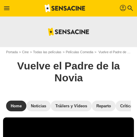
profil
menu
search
Portada
Cine
Todas las películas
Películas Comedia
Vuelve el Padre de la Novia
Vuelve el Padre de la
Novia
Home
Noticias
Tráilers y Vídeos
Reparto
Críticas