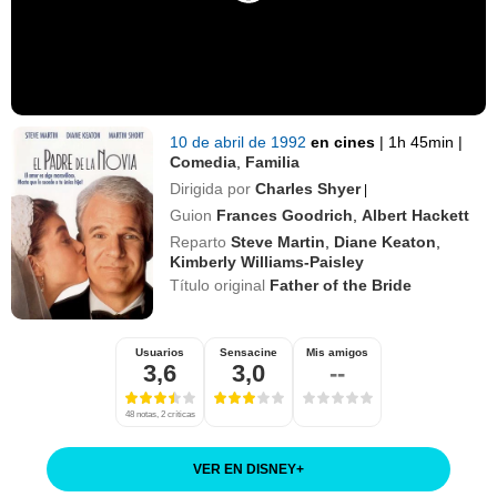
10 de abril de 1992
en cines
|
1h 45min
|
Comedia
,
Familia
Dirigida por
Charles Shyer
|
Guion
Frances Goodrich
,
Albert Hackett
Reparto
Steve Martin
,
Diane Keaton
,
Kimberly Williams-Paisley
Título original
Father of the Bride
Usuarios
Sensacine
Mis amigos
3,6
3,0
--
48 notas, 2 críticas
VER EN DISNEY
+