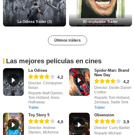
La Odisea Tráiler (3)
El resplandor Tráiler
Últimos tráilers
Las mejores películas en cines
La Odisea
Spider-Man: Brand
New Day
4,2
4,2
Director: Christopher
Nolan
Director: Destin Daniel
Cretton
Reparto Matt Damon,
Tom Holland, Anne
Reparto Tom Holland,
Hathaway
Zendaya, Sadie Sink
Tráiler
Tráiler
Toy Story 5
Obsession
4,0
3,9
Director: Andrew
Director: Curry Barker
Stanton, McKenna
Reparto Michael