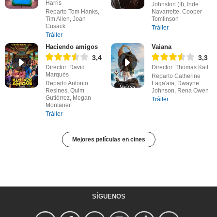
Harris
Johnston (II), Inde
Reparto Tom Hanks,
Navarrette, Cooper
Tim Allen, Joan
Tomlinson
Cusack
Tráiler
Tráiler
Haciendo amigos
Vaiana
3,4
3,3
Director: David
Director: Thomas Kail
Marqués
Reparto Catherine
Reparto Antonio
Laga'aia, Dwayne
Resines, Quim
Johnson, Rena Owen
Gutiérrez, Megan
Tráiler
Montaner
Tráiler
Mejores películas en cines
SÍGUENOS