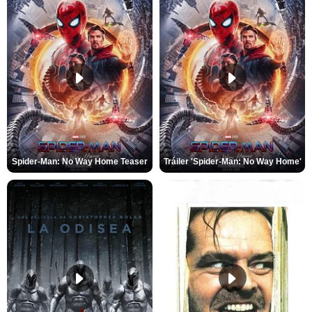
Spider-Man: No Way Home Teaser
Tráiler 'Spider-Man: No Way Home'