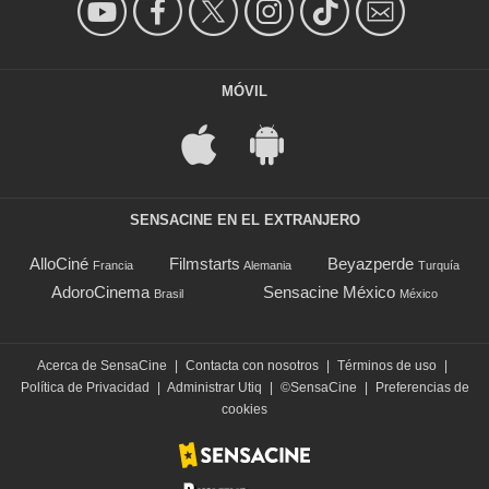
MÓVIL
SENSACINE EN EL EXTRANJERO
AlloCiné
Filmstarts
Beyazperde
Francia
Alemania
Turquía
AdoroCinema
Sensacine México
Brasil
México
Acerca de SensaCine
|
Contacta con nosotros
|
Términos de uso
|
Política de Privacidad
|
Administrar Utiq
|
©SensaCine
|
Preferencias de
cookies