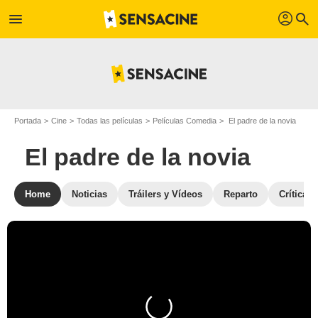
profil
menu
search
Portada
Cine
Todas las películas
Películas Comedia
El padre de la novia
El padre de la novia
Home
Noticias
Tráilers y Vídeos
Reparto
Críticas