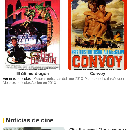
Convoy
El último dragón
Ver más películas :
Mejores películas del año 2013
,
Mejores películas Acción
,
Mejores películas Acción en 2013
.
Noticias de cine
Clint Eastwood: "Las guerras se