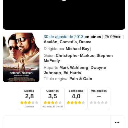
30 de agosto de 2013
en cines
|
2h 09min
|
Acción
,
Comedia
,
Drama
Dirigida por
Michael Bay
|
Guion
Christopher Markus
,
Stephen
McFeely
Reparto
Mark Wahlberg
,
Dwayne
Johnson
,
Ed Harris
Título original
Pain & Gain
Medios
Usuarios
Sensacine
Mis amigos
2,8
3,5
4,0
--
12 críticas
922 notas, 19 críticas