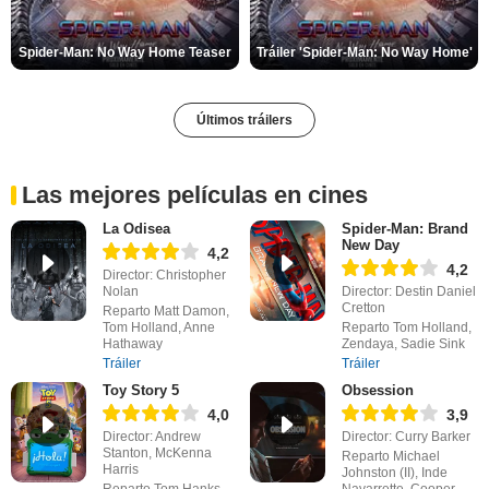
Spider-Man: No Way Home Teaser
Tráiler 'Spider-Man: No Way Home'
Últimos tráilers
Las mejores películas en cines
La Odisea
Spider-Man: Brand
New Day
4,2
4,2
Director: Christopher
Nolan
Director: Destin Daniel
Cretton
Reparto Matt Damon,
Tom Holland, Anne
Reparto Tom Holland,
Hathaway
Zendaya, Sadie Sink
Tráiler
Tráiler
Toy Story 5
Obsession
4,0
3,9
Director: Andrew
Director: Curry Barker
Stanton, McKenna
Reparto Michael
Harris
Johnston (II), Inde