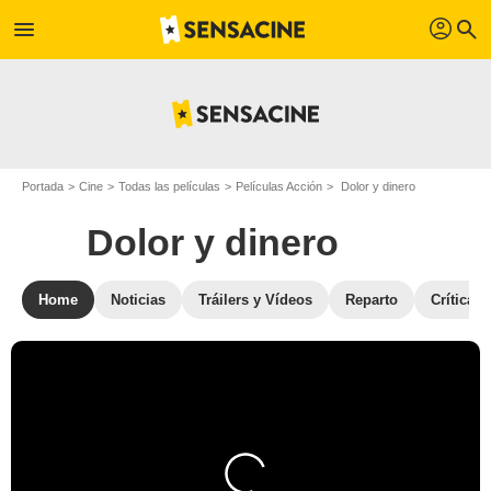
profil
menu
search
Portada
Cine
Todas las películas
Películas Acción
Dolor y dinero
Dolor y dinero
Home
Noticias
Tráilers y Vídeos
Reparto
Críticas