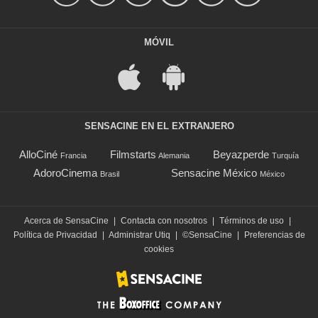
MÓVIL
SENSACINE EN EL EXTRANJERO
AlloCiné
Filmstarts
Beyazperde
Francia
Alemania
Turquía
AdoroCinema
Sensacine México
Brasil
México
Acerca de SensaCine
|
Contacta con nosotros
|
Términos de uso
|
Política de Privacidad
|
Administrar Utiq
|
©SensaCine
|
Preferencias de
cookies