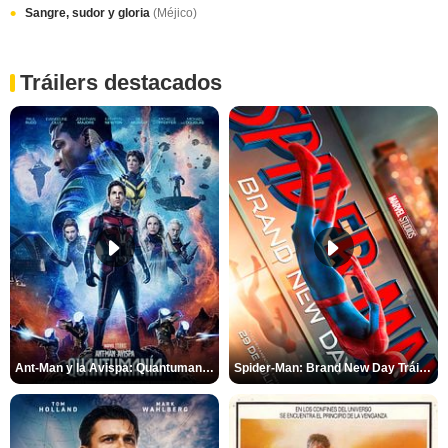
Sangre, sudor y gloria
(Méjico)
Tráilers destacados
Ant-Man y la Avispa: Quantumanía Tráiler (2)
Spider-Man: Brand New Day Tráiler (3)