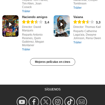
Reparto Tom Hanks,
Navarrette, Cooper
Tim Allen, Joan
Tomlinson
Cusack
Tráiler
Tráiler
Haciendo amigos
Vaiana
3,4
3,3
Director: David
Director: Thomas Kail
Marqués
Reparto Catherine
Reparto Antonio
Laga'aia, Dwayne
Resines, Quim
Johnson, Rena Owen
Gutiérrez, Megan
Tráiler
Montaner
Tráiler
Mejores películas en cines
SÍGUENOS