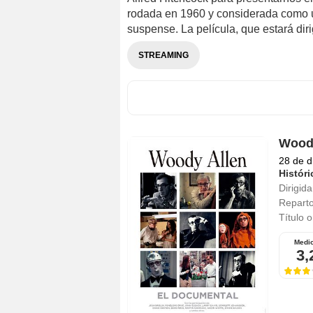
rodada en 1960 y considerada como u
suspense. La película, que estará diri
STREAMING
Woody
28 de d
Históri
Dirigida
Repart
Título o
Medi
3,