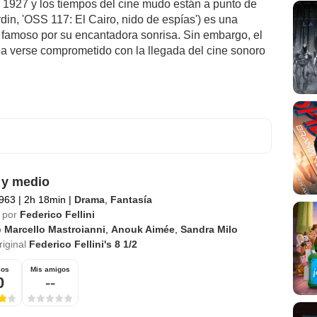
1927 y los tiempos del cine mudo están a punto de
din, 'OSS 117: El Cairo, nido de espías') es una
 famoso por su encantadora sonrisa. Sin embargo, el
 a verse comprometido con la llegada del cine sonoro
 y medio
963
|
2h 18min
|
Drama
,
Fantasía
 por
Federico Fellini
o
Marcello Mastroianni
,
Anouk Aimée
,
Sandra Milo
riginal
Federico Fellini's 8 1/2
ios
Mis amigos
0
--