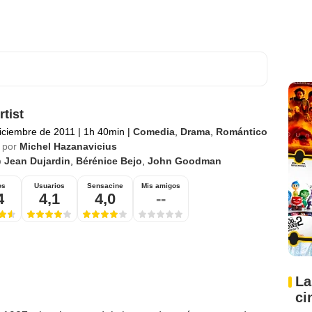
rtist
iciembre de 2011
|
1h 40min
|
Comedia
,
Drama
,
Romántico
 por
Michel Hazanavicius
o
Jean Dujardin
,
Bérénice Bejo
,
John Goodman
os
Usuarios
Sensacine
Mis amigos
4
4,1
4,0
--
La
ci