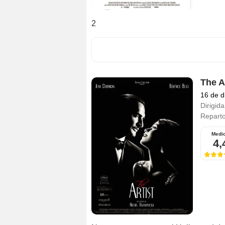
2
The A
16 de d
Dirigida
Repart
Medi
4,