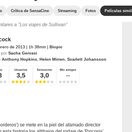
to
Crítica de SensaCine
Streaming
Fotos
Películas simi
milares a "Los viajes de Sullivan"
cock
brero de 2013
|
1h 38min
|
Biopic
 por
Sacha Gervasi
o
Anthony Hopkins
,
Helen Mirren
,
Scarlett Johansson
os
Usuarios
Sensacine
Mis amigos
8
3,5
3,0
--
orderos') se mete en la piel del afamado director
esta historia los altibajos del rodaje de 'Psicosis',