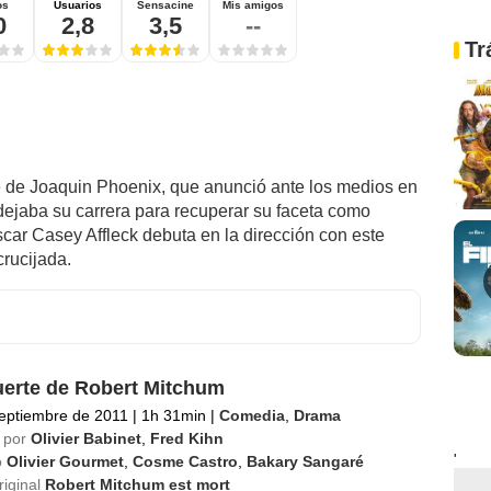
os
Usuarios
Sensacine
Mis amigos
0
2,8
3,5
--
Tr
cine de Joaquin Phoenix, que anunció ante los medios en
dejaba su carrera para recuperar su faceta como
car Casey Affleck debuta en la dirección con este
crucijada.
erte de Robert Mitchum
eptiembre de 2011
|
1h 31min
|
Comedia
,
Drama
 por
Olivier Babinet
,
Fred Kihn
'
o
Olivier Gourmet
,
Cosme Castro
,
Bakary Sangaré
riginal
Robert Mitchum est mort