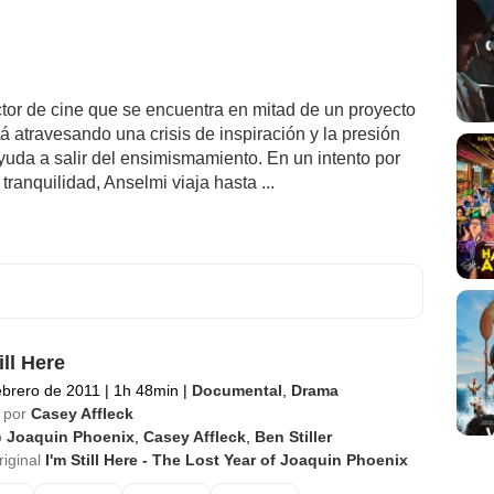
ctor de cine que se encuentra en mitad de un proyecto
á atravesando una crisis de inspiración y la presión
ayuda a salir del ensimismamiento. En un intento por
 tranquilidad, Anselmi viaja hasta ...
ill Here
ebrero de 2011
|
1h 48min
|
Documental
,
Drama
 por
Casey Affleck
o
Joaquin Phoenix
,
Casey Affleck
,
Ben Stiller
riginal
I'm Still Here - The Lost Year of Joaquin Phoenix