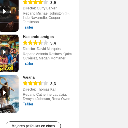
3,9
Director: Curry Barker
Reparto Michael Johnston (II),
Inde Navarrette, Cooper
Tomlinson
Tráiler
Haciendo amigos
3,4
Director: David Marqués
Reparto Antonio Resines, Quim
Gutiérrez, Megan Montaner
Tráiler
Vaiana
3,3
Director: Thomas Kail
Reparto Catherine Laga'aia,
Dwayne Johnson, Rena Owen
Tráiler
Mejores películas en cines