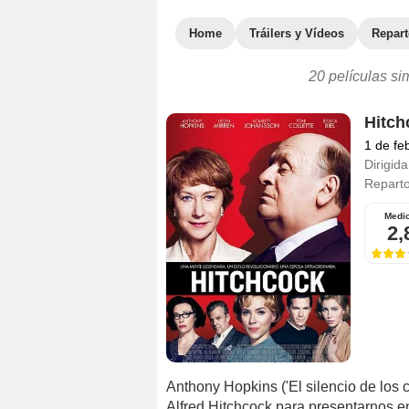
Home
Tráilers y Vídeos
Repar
20 películas si
Hitch
1 de fe
Dirigida
Repart
Medi
2,
Anthony Hopkins ('El silencio de los c
Alfred Hitchcock para presentarnos en 