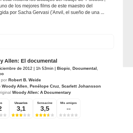
no de los mejores films de este maestro del
gida por Sacha Gervasi ('Anvil, el sueño de una ...
 Allen: El documental
iciembre de 2012
|
1h 53min
|
Biopic
,
Documental
,
co
 por
Robert B. Weide
o
Woody Allen
,
Penélope Cruz
,
Scarlett Johansson
riginal
Woody Allen: A Documentary
os
Usuarios
Sensacine
Mis amigos
2
3,1
3,5
--