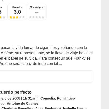
os
Usuarios
Mis amigos
5
3,0
--
pasar la vida fumando cigarrillos y soñando con la
 Arsène, su representante, se lo lleva de viaje hasta el
en el papel de su vida. Para conseguir que Franky se
rsène será capaz de todo con tal ...
uerdo perfecto
nero de 2008
|
1h 31min
|
Comedia
,
Romántico
 por
Antoine de Caunes
o
Charlotte Rampling
,
Jean Rochefort
,
Isabelle Nanty