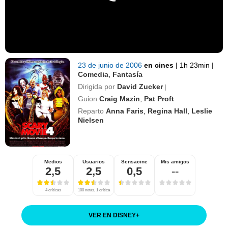
23 de junio de 2006
en cines
|
1h 23min
|
Comedia
,
Fantasía
Dirigida por
David Zucker
|
Guion
Craig Mazin
,
Pat Proft
Reparto
Anna Faris
,
Regina Hall
,
Leslie
Nielsen
Medios
Usuarios
Sensacine
Mis amigos
2,5
2,5
0,5
--
4 críticas
100 notas, 1 crítica
VER EN DISNEY
+