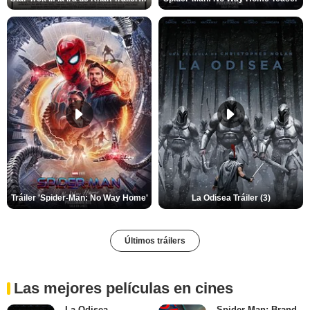
Tráiler 'Spider-Man: No Way Home'
La Odisea Tráiler (3)
Últimos tráilers
Las mejores películas en cines
La Odisea
Spider-Man: Brand