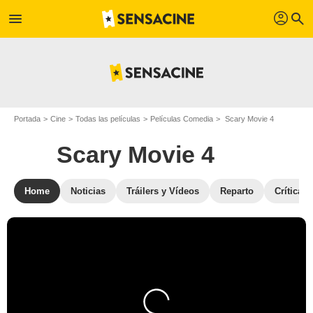
profil
menu
search
Portada
Cine
Todas las películas
Películas Comedia
Scary Movie 4
Scary Movie 4
Home
Noticias
Tráilers y Vídeos
Reparto
Críticas