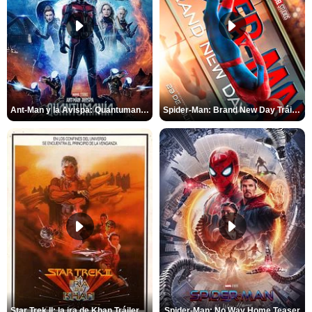
Ant-Man y la Avispa: Quantumanía Tráiler (2)
Spider-Man: Brand New Day Tráiler (3)
Star Trek II: la ira de Khan Tráiler VO
Spider-Man: No Way Home Teaser