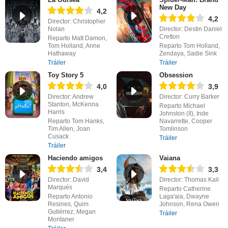
New Day
4,2
4,2
Director: Christopher
Nolan
Director: Destin Daniel
Cretton
Reparto Matt Damon,
Tom Holland, Anne
Reparto Tom Holland,
Hathaway
Zendaya, Sadie Sink
Tráiler
Tráiler
Toy Story 5
Obsession
4,0
3,9
Director: Andrew
Director: Curry Barker
Stanton, McKenna
Reparto Michael
Harris
Johnston (II), Inde
Reparto Tom Hanks,
Navarrette, Cooper
Tim Allen, Joan
Tomlinson
Cusack
Tráiler
Tráiler
Haciendo amigos
Vaiana
3,4
3,3
Director: David
Director: Thomas Kail
Marqués
Reparto Catherine
Reparto Antonio
Laga'aia, Dwayne
Resines, Quim
Johnson, Rena Owen
Gutiérrez, Megan
Tráiler
Montaner