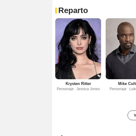
Reparto
Krysten Ritter
Mike Colt
Personaje : Jessica Jones
Personaje : Lu
V