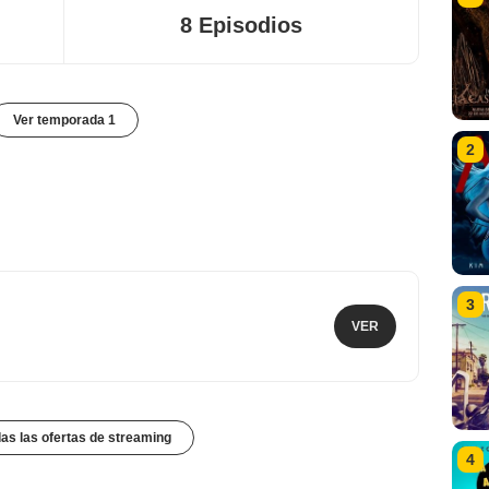
8 Episodios
Ver temporada 1
2
3
VER
das las ofertas de streaming
4