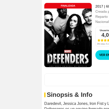
FINALIZADA
2017
|
60
Creada 
Reparto
Nacional
Usuari
4,0
201 notas, 5 cr
VER E
Sinopsis & Info
Daredevil, Jessica Jones, Iron Fist y
Defensores es un equipo formado por