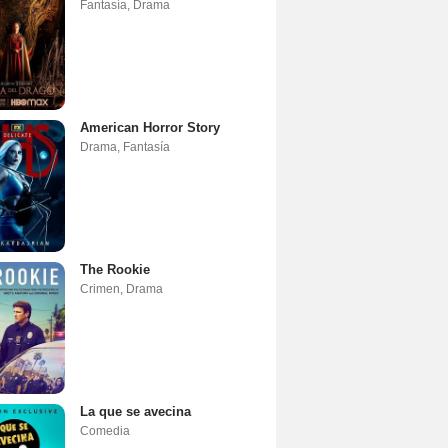
Fantasía
,
Drama
American Horror Story
Drama
,
Fantasía
The Rookie
Crimen
,
Drama
La que se avecina
Comedia