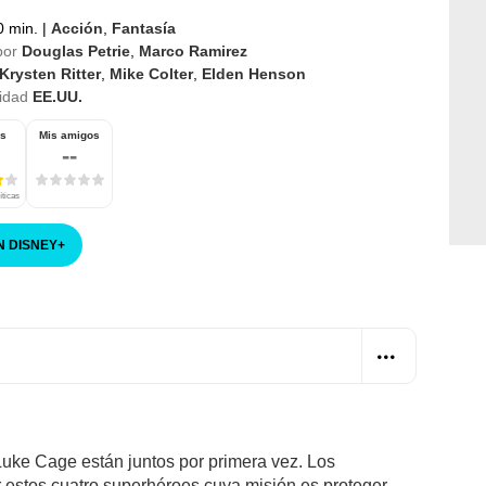
 min.
|
Acción
,
Fantasía
por
Douglas Petrie
,
Marco Ramirez
Krysten Ritter
,
Mike Colter
,
Elden Henson
idad
EE.UU.
os
Mis amigos
--
íticas
N DISNEY
+
 Luke Cage están juntos por primera vez. Los
 estos cuatro superhéroes cuya misión es proteger