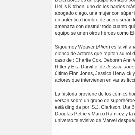
Hell's Kitchen, uno de los barrios m
abogado ciego, una mujer con súper fu
un auténtico hombre de acero serán l
amenaza con destruir todo cuanto quie
equipo se unen otros héroes como Ele
Sigourney Weaver (
Alien
) es la villa
elenco de actores que repiten su rol d
caso de : Charlie Cox, Deborah Ann 
Ritter y Eka Darville, de
Jessica Jone
último Finn Jones, Jessica Henwick y
actores que intervienen en varias f
La historia proviene de los cómics 
versan sobre un grupo de superhéroes
está dirigida por S.J. Clarkson, Uta 
Douglas Petrie y Marco Ramirez y la
universo televisivo de Marvel despué