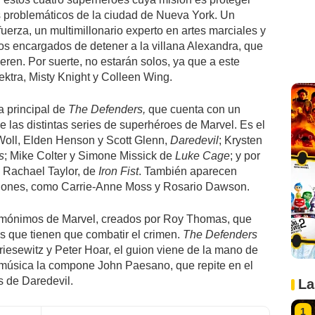
ás problemáticos de la ciudad de Nueva York. Un
erza, un multimillonario experto en artes marciales y
os encargados de detener a la villana Alexandra, que
ren. Por suerte, no estarán solos, ya que a este
ktra, Misty Knight y Colleen Wing.
na principal de
The Defenders,
que cuenta con un
e las distintas series de superhéroes de Marvel. Es el
Woll, Elden Henson y Scott Glenn,
Daredevil
; Krysten
s
; Mike Colter y Simone Missick de
Luke Cage
; y por
 Rachael Taylor, de
Iron Fist
. También aparecen
icciones, como Carrie-Anne Moss y Rosario Dawson.
homónimos de Marvel, creados por Roy Thomas, que
 que tienen que combatir el crimen.
The Defenders
Briesewitz y Peter Hoar, el guion viene de la mano de
 música la compone John Paesano, que repite en el
s de Daredevil.
La
1