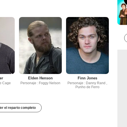
er
Elden Henson
Finn Jones
ke Cage
Personaje : Foggy Nelson
Personaje : Danny Rand ,
Punho de Ferro
er el reparto completo