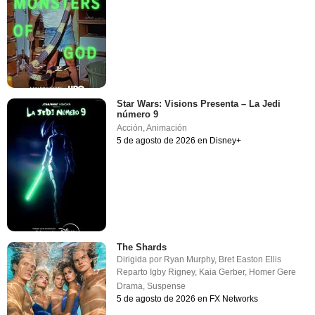
Star Wars: Visions Presenta – La Jedi
número 9
Acción
,
Animación
5 de agosto de 2026 en Disney+
The Shards
Dirigida por
Ryan Murphy
,
Bret Easton Ellis
Reparto
Igby Rigney
,
Kaia Gerber
,
Homer Gere
Drama
,
Suspense
5 de agosto de 2026 en FX Networks