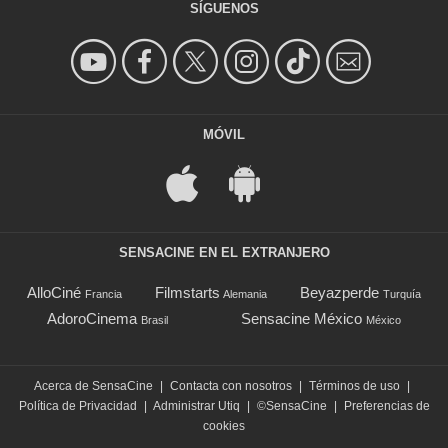
SÍGUENOS
MÓVIL
SENSACINE EN EL EXTRANJERO
AlloCiné
Filmstarts
Beyazperde
Francia
Alemania
Turquía
AdoroCinema
Sensacine México
Brasil
México
Acerca de SensaCine
|
Contacta con nosotros
|
Términos de uso
|
Política de Privacidad
|
Administrar Utiq
|
©SensaCine
|
Preferencias de
cookies