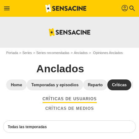
profil
menu
search
Portada
Series
Series recomendadas
Anclados
Opiniones Anclados
Anclados
Home
Temporadas y episodios
Reparto
Críticas
F
CRÍTICAS DE USUARIOS
CRÍTICAS DE MEDIOS
Todas las temporadas