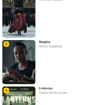
Neagley
3
Acción
,
Suspense
Linternas
4
Ciencia ficción
,
Acción