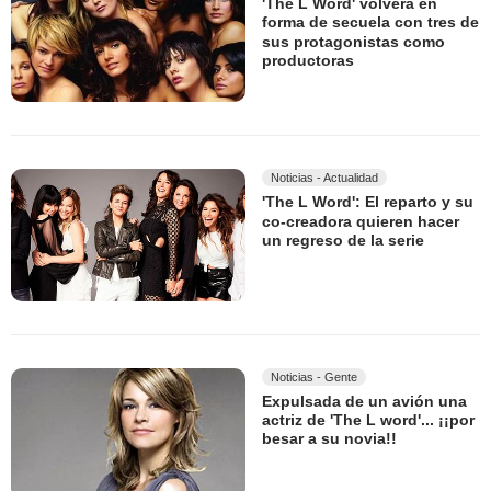
'The L Word' volverá en
forma de secuela con tres de
sus protagonistas como
productoras
Noticias - Actualidad
'The L Word': El reparto y su
co-creadora quieren hacer
un regreso de la serie
Noticias - Gente
Expulsada de un avión una
actriz de 'The L word'... ¡¡por
besar a su novia!!