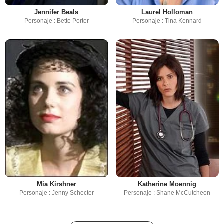
Jennifer Beals
Laurel Holloman
Personaje : Bette Porter
Personaje : Tina Kennard
Mia Kirshner
Katherine Moennig
Personaje : Jenny Schecter
Personaje : Shane McCutcheon