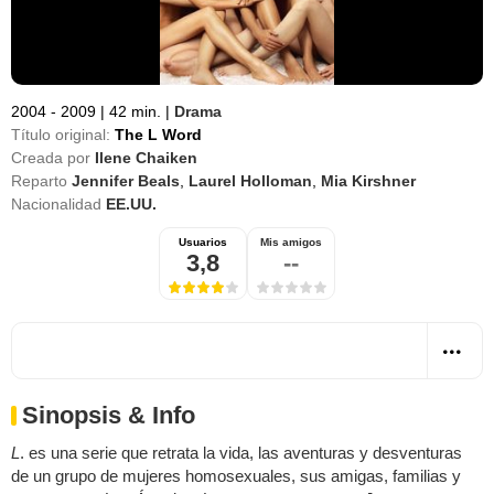
2004 - 2009
|
42 min.
|
Drama
Título original:
The L Word
Creada por
Ilene Chaiken
Reparto
Jennifer Beals
,
Laurel Holloman
,
Mia Kirshner
Nacionalidad
EE.UU.
Usuarios
Mis amigos
3,8
--
Sinopsis & Info
L
. es una serie que retrata la vida, las aventuras y desventuras
de un grupo de mujeres homosexuales, sus amigas, familias y