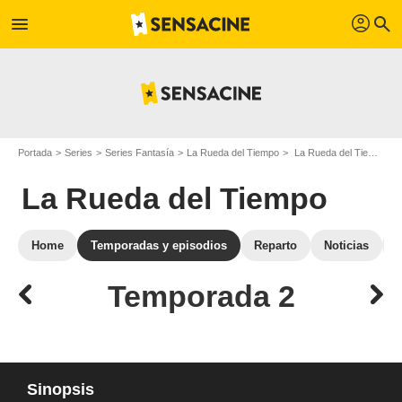
profil
menu
search
Portada
Series
Series Fantasía
La Rueda del Tiempo
La Rueda del Tiempo: episodios de la temporada 2
La Rueda del Tiempo
Home
Temporadas y episodios
Reparto
Noticias
Temporada 2
Sinopsis