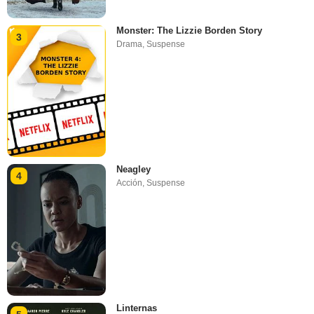
Monster: The Lizzie Borden Story
3
Drama
,
Suspense
Neagley
4
Acción
,
Suspense
Linternas