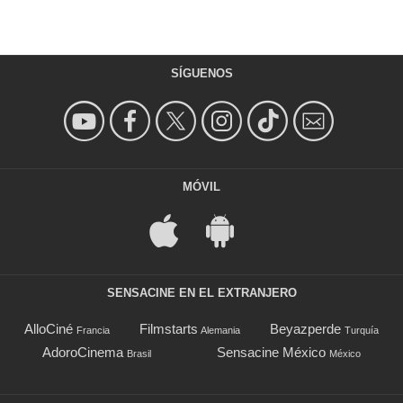
SÍGUENOS
MÓVIL
SENSACINE EN EL EXTRANJERO
AlloCiné
Filmstarts
Beyazperde
Francia
Alemania
Turquía
AdoroCinema
Sensacine México
Brasil
México