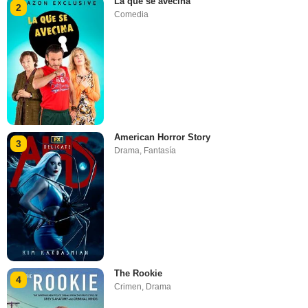
La que se avecina
2
Comedia
American Horror Story
3
Drama
,
Fantasía
The Rookie
4
Crimen
,
Drama