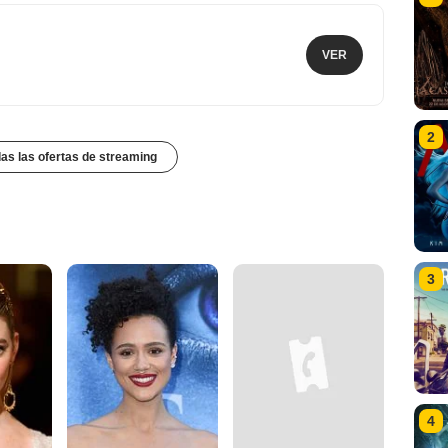
VER
2
das las ofertas de streaming
3
4