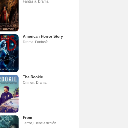
Fantasía
,
Drama
American Horror Story
Drama
,
Fantasía
The Rookie
Crimen
,
Drama
From
Terror
,
Ciencia ficción