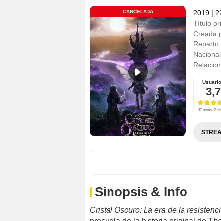
CANCELADA
2019
|
22
Título or
Creada 
Reparto
Nacional
Relacio
Usuari
3,7
37 notas, 2 crí
STREA
Sinopsis & Info
Cristal Oscuro: La era de la resisten
precuela de la historia original de T
he