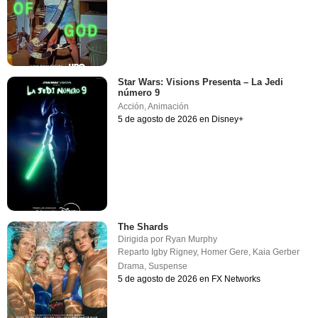
Star Wars: Visions Presenta – La Jedi
número 9
Acción
,
Animación
5 de agosto de 2026 en Disney+
The Shards
Dirigida por
Ryan Murphy
Reparto
Igby Rigney
,
Homer Gere
,
Kaia Gerber
Drama
,
Suspense
5 de agosto de 2026 en FX Networks