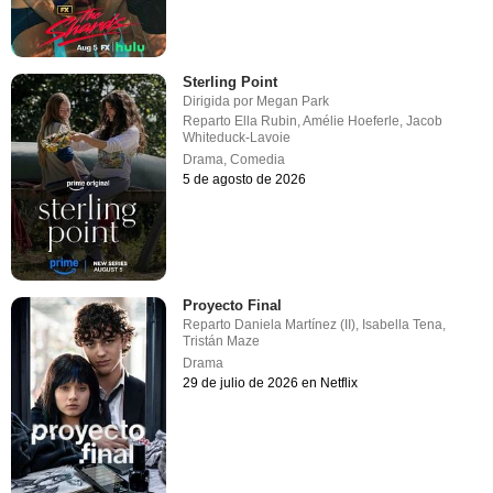
Sterling Point
Dirigida por
Megan Park
Reparto
Ella Rubin
,
Amélie Hoeferle
,
Jacob
Whiteduck-Lavoie
Drama
,
Comedia
5 de agosto de 2026
Proyecto Final
Reparto
Daniela Martínez (II)
,
Isabella Tena
,
Tristán Maze
Drama
29 de julio de 2026 en Netflix