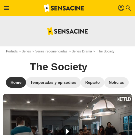
profil
menu
search
Portada
Series
Series recomendadas
Series Drama
The Society
The Society
Home
Temporadas y episodios
Reparto
Noticias