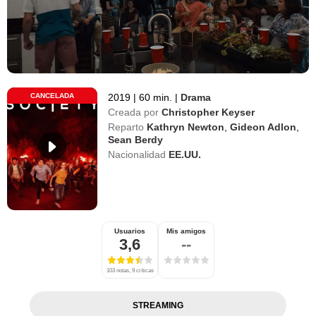
CANCELADA
2019
|
60 min.
|
Drama
Creada por
Christopher Keyser
Reparto
Kathryn Newton
,
Gideon Adlon
,
Sean Berdy
Nacionalidad
EE.UU.
Usuarios
Mis amigos
3,6
--
103 notas, 9 críticas
STREAMING