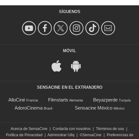
SÍGUENOS
MÓVIL
SENSACINE EN EL EXTRANJERO
AlloCiné
Filmstarts
Beyazperde
Francia
Alemania
Turquía
AdoroCinema
Sensacine México
Brasil
México
Acerca de SensaCine
|
Contacta con nosotros
|
Términos de uso
|
Política de Privacidad
|
Administrar Utiq
|
©SensaCine
|
Preferencias de