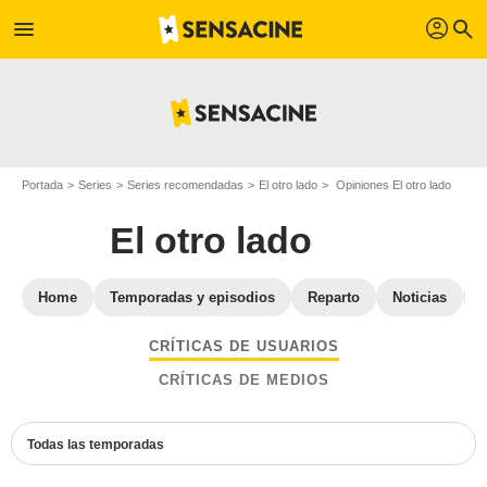
profil
menu
search
Portada
Series
Series recomendadas
El otro lado
Opiniones El otro lado
El otro lado
Home
Temporadas y episodios
Reparto
Noticias
CRÍTICAS DE USUARIOS
CRÍTICAS DE MEDIOS
Todas las temporadas