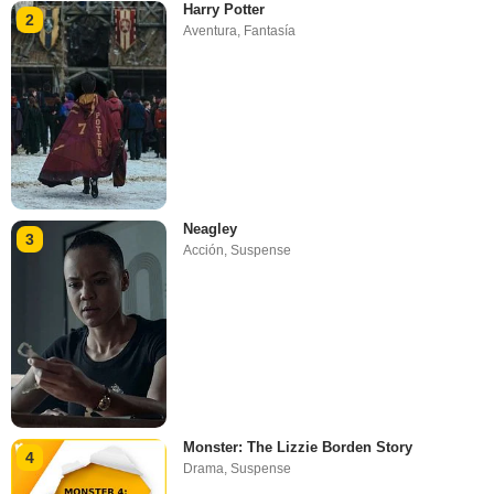
Harry Potter
2
Aventura
,
Fantasía
Neagley
3
Acción
,
Suspense
Monster: The Lizzie Borden Story
4
Drama
,
Suspense