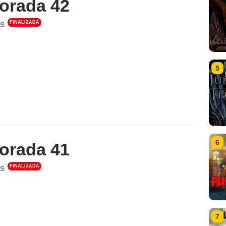
orada 42
FINALIZADA
S
5
6
orada 41
FINALIZADA
S
7