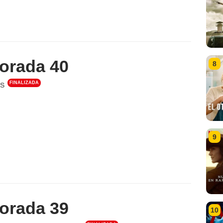
orada 40
8
FINALIZADA
S
9
orada 39
10