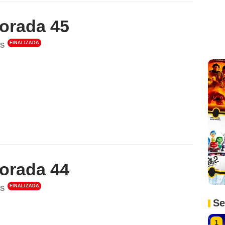
orada 45
FINALIZADA
S
orada 44
FINALIZADA
S
Se
1