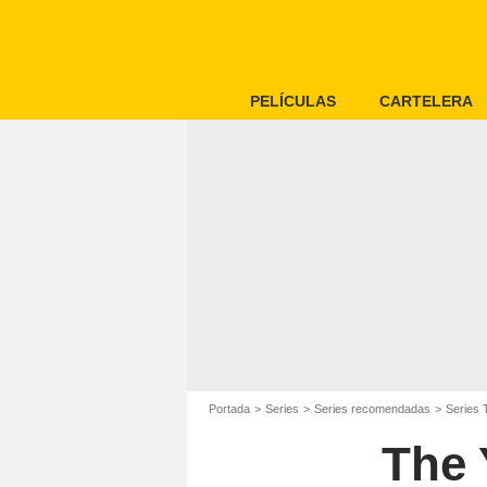
PELÍCULAS
CARTELERA
Portada
Series
Series recomendadas
Series 
The 