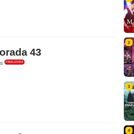
2
orada 43
FINALIZADA
S
3
4