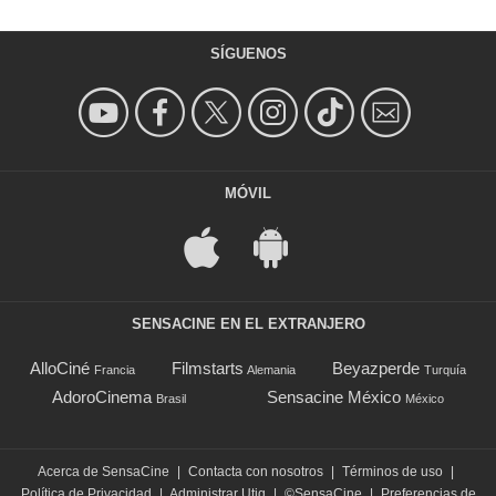
SÍGUENOS
MÓVIL
SENSACINE EN EL EXTRANJERO
AlloCiné
Filmstarts
Beyazperde
Francia
Alemania
Turquía
AdoroCinema
Sensacine México
Brasil
México
Acerca de SensaCine
|
Contacta con nosotros
|
Términos de uso
|
Política de Privacidad
|
Administrar Utiq
|
©SensaCine
|
Preferencias de