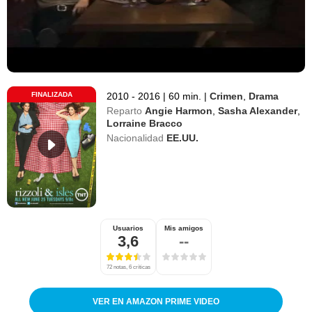
FINALIZADA
2010 - 2016
|
60 min.
|
Crimen
,
Drama
Reparto
Angie Harmon
,
Sasha Alexander
,
Lorraine Bracco
Nacionalidad
EE.UU.
Usuarios
Mis amigos
3,6
--
72 notas, 6 críticas
VER EN AMAZON PRIME VIDEO