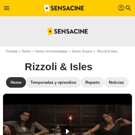
profil
menu
search
Portada
Series
Series recomendadas
Series Drama
Rizzoli & Isles
Rizzoli & Isles
Home
Temporadas y episodios
Reparto
Noticias