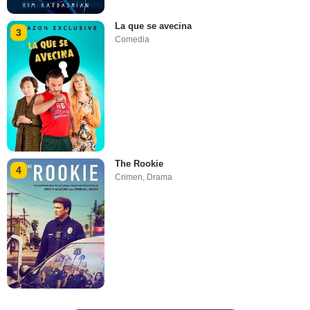
La que se avecina
3
Comedia
The Rookie
4
Crimen
,
Drama