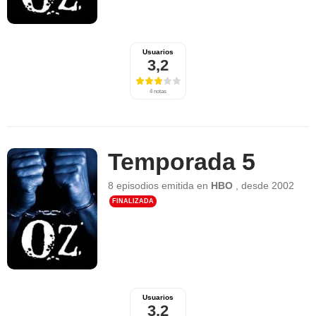
Usuarios
3,2
4 notas
Temporada 5
8 episodios
emitida en
HBO
,
desde
2002
FINALIZADA
Usuarios
3,2