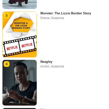
Monster: The Lizzie Borden Story
3
Drama
,
Suspense
Neagley
4
Acción
,
Suspense