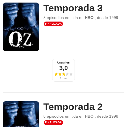
Temporada 3
8 episodios
emitida en
HBO
,
desde
1999
FINALIZADA
Usuarios
3,0
6 notas
Temporada 2
8 episodios
emitida en
HBO
,
desde
1998
FINALIZADA