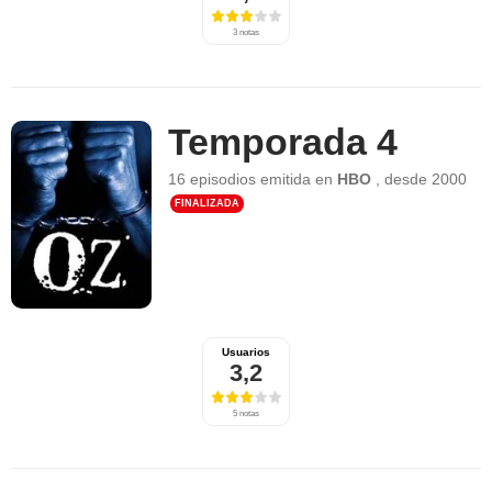
3 notas
Temporada 4
16 episodios
emitida en
HBO
,
desde
2000
FINALIZADA
Usuarios
3,2
5 notas