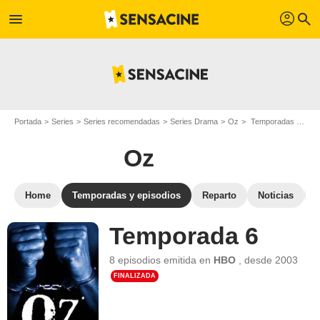
profil
menu
search
Portada
Series
Series recomendadas
Series Drama
Oz
Temporadas de Oz
Oz
Home
Temporadas y episodios
Reparto
Noticias
Temporada 6
8 episodios
emitida en
HBO
,
desde
2003
FINALIZADA