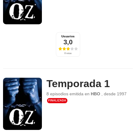
Usuarios
3,0
8 notas
Temporada 1
8 episodios
emitida en
HBO
,
desde
1997
FINALIZADA