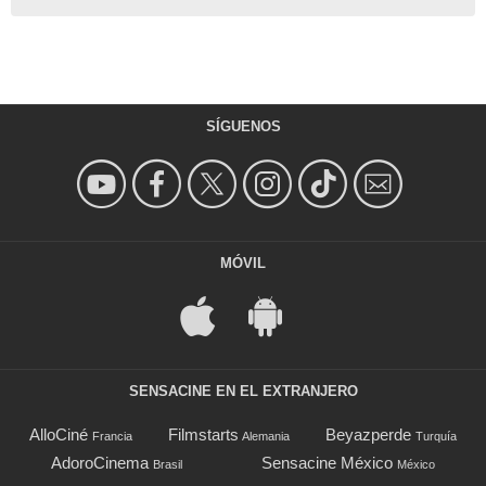
SÍGUENOS
MÓVIL
SENSACINE EN EL EXTRANJERO
AlloCiné
Filmstarts
Beyazperde
Francia
Alemania
Turquía
AdoroCinema
Sensacine México
Brasil
México