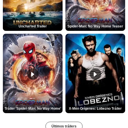
Uncharted Trailer
Spider-Man: No Way Home Teaser
Tráiler 'Spider-Man: No Way Home'
X-Men Orígenes: Lobezno Tráiler
Últimos tráilers