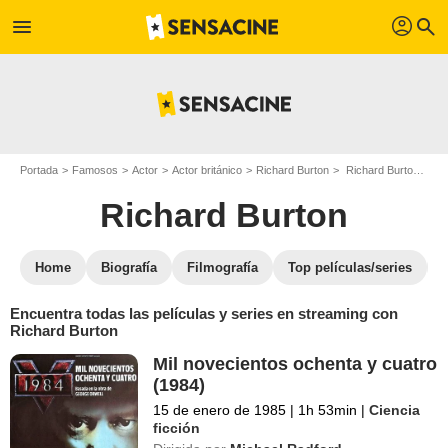
profil
menu
search
Portada
Famosos
Actor
Actor británico
Richard Burton
Richard Burton : películas y series online
Richard Burton
Home
Biografía
Filmografía
Top películas/series
Encuentra todas las películas y series en streaming con
Richard Burton
Mil novecientos ochenta y cuatro
(1984)
15 de enero de 1985
|
1h 53min
|
Ciencia
ficción