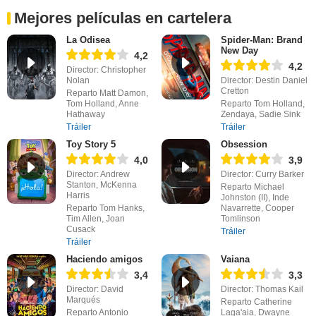
Mejores películas en cartelera
La Odisea
Spider-Man: Brand
New Day
4,2
4,2
Director: Christopher
Nolan
Director: Destin Daniel
Cretton
Reparto Matt Damon,
Tom Holland, Anne
Reparto Tom Holland,
Hathaway
Zendaya, Sadie Sink
Tráiler
Tráiler
Toy Story 5
Obsession
4,0
3,9
Director: Andrew
Director: Curry Barker
Stanton, McKenna
Reparto Michael
Harris
Johnston (II), Inde
Reparto Tom Hanks,
Navarrette, Cooper
Tim Allen, Joan
Tomlinson
Cusack
Tráiler
Tráiler
Haciendo amigos
Vaiana
3,4
3,3
Director: David
Director: Thomas Kail
Marqués
Reparto Catherine
Reparto Antonio
Laga'aia, Dwayne