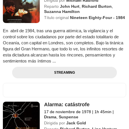
Dirigida por
Michael Radford
Reparto
John Hurt
,
Richard Burton
,
Suzanna Hamilton
Título original
Nineteen Eighty-Four - 1984
En abril de 1984, tras una guerra atómica, la vigilancia y el
control sobre los ciudadanos por parte del estado totalitario de
Oceanía, con capital en Londres, son completos. Bajo la tiránica
figura del Gran Hermano, que todo lo ve, los infinitos resortes de
esta dictadura alcanzan hasta los rincones, pensamientos y
sentimientos más íntimos ...
STREAMING
Alarma: catástrofe
17 de noviembre de 1978
|
1h 45min
|
Drama
,
Suspense
Dirigida por
Jack Gold
Reparto
Richard Burton
,
Lino Ventura
,