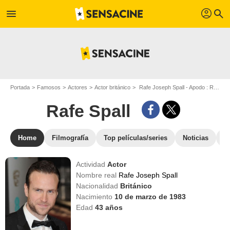
profil
menu
search
Portada
Famosos
Actores
Actor británico
Rafe Joseph Spall - Apodo : Rafe Spall
Rafe Spall
Home
Filmografía
Top películas/series
Noticias
F
Actividad
Actor
Nombre real
Rafe Joseph Spall
Nacionalidad
Británico
Nacimiento
10 de marzo de 1983
Edad
43
años