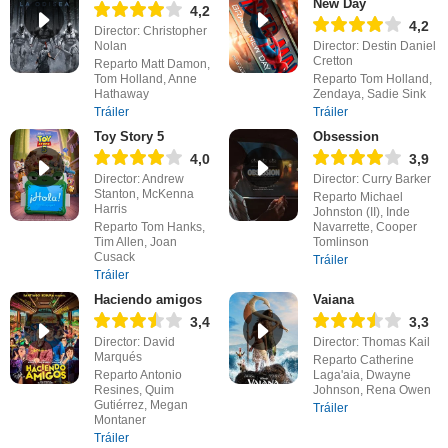
New Day
4,2
4,2
Director: Christopher
Nolan
Director: Destin Daniel
Cretton
Reparto Matt Damon,
Tom Holland, Anne
Reparto Tom Holland,
Hathaway
Zendaya, Sadie Sink
Tráiler
Tráiler
Toy Story 5
Obsession
4,0
3,9
Director: Andrew
Director: Curry Barker
Stanton, McKenna
Reparto Michael
Harris
Johnston (II), Inde
Reparto Tom Hanks,
Navarrette, Cooper
Tim Allen, Joan
Tomlinson
Cusack
Tráiler
Tráiler
Haciendo amigos
Vaiana
3,4
3,3
Director: David
Director: Thomas Kail
Marqués
Reparto Catherine
Reparto Antonio
Laga'aia, Dwayne
Resines, Quim
Johnson, Rena Owen
Gutiérrez, Megan
Tráiler
Montaner
Tráiler