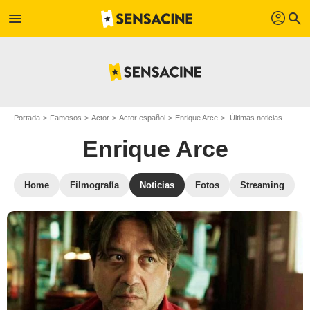
profil
menu
search
Portada
Famosos
Actor
Actor español
Enrique Arce
Últimas noticias Enrique Arce
Enrique Arce
Home
Filmografía
Noticias
Fotos
Streaming