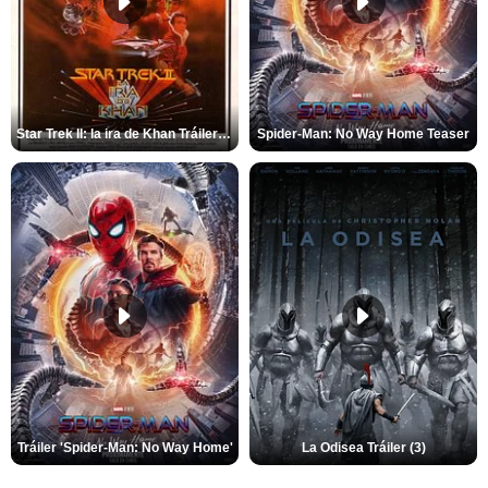
Star Trek II: la ira de Khan Tráiler VO
Spider-Man: No Way Home Teaser
Tráiler 'Spider-Man: No Way Home'
La Odisea Tráiler (3)