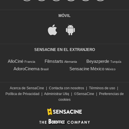
MÓVIL
SENSACINE EN EL EXTRANJERO
AlloCiné
Filmstarts
Beyazperde
Francia
Alemania
Turquía
AdoroCinema
Sensacine México
Brasil
México
Acerca de SensaCine
|
Contacta con nosotros
|
Términos de uso
|
Política de Privacidad
|
Administrar Utiq
|
©SensaCine
|
Preferencias de
cookies