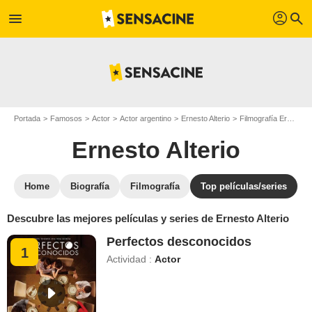
profil
menu
search
Portada
Famosos
Actor
Actor argentino
Ernesto Alterio
Filmografía Ernesto Alterio
Ernesto Alterio
Home
Biografía
Filmografía
Top películas/series
Descubre las mejores películas y series de Ernesto Alterio
Perfectos desconocidos
1
Actividad :
Actor