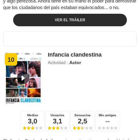
y algo perezosa. Ahora tiene en su mano el poder para demostrar
que los ciudadanos del país estaban equivocados... o no.
VER EL TRÁILER
Infancia clandestina
10
Actividad :
Actor
Medios
Usuarios
Sensacine
Mis amigos
3,0
3,1
2,5
--