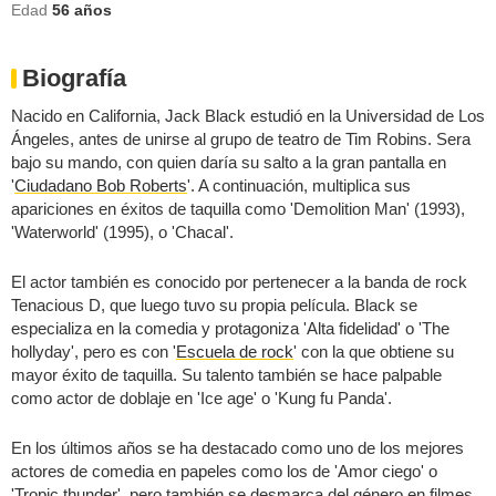
Edad
56
años
Biografía
Nacido en California, Jack Black estudió en la Universidad de Los
Ángeles, antes de unirse al grupo de teatro de Tim Robins. Sera
bajo su mando, con quien daría su salto a la gran pantalla en
'
Ciudadano Bob Roberts
'. A continuación, multiplica sus
apariciones en éxitos de taquilla como 'Demolition Man' (1993),
'Waterworld' (1995), o 'Chacal'.
El actor también es conocido por pertenecer a la banda de rock
Tenacious D, que luego tuvo su propia película. Black se
especializa en la comedia y protagoniza 'Alta fidelidad' o 'The
hollyday', pero es con '
Escuela de rock
' con la que obtiene su
mayor éxito de taquilla. Su talento también se hace palpable
como actor de doblaje en 'Ice age' o 'Kung fu Panda'.
En los últimos años se ha destacado como uno de los mejores
actores de comedia en papeles como los de 'Amor ciego' o
'Tropic thunder', pero también se desmarca del género en filmes