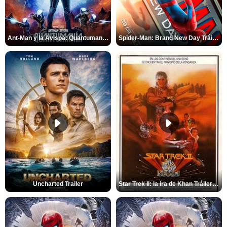
Ant-Man y la Avispa: Quantumanía Tráiler (2)
Spider-Man: Brand New Day Tráiler (3)
Uncharted Trailer
Star Trek II: la ira de Khan Tráiler VO