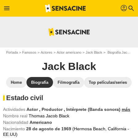
profil
menu
search
Portada
Famosos
Actores
Actor americano
Jack Black
Biografía Jack Black
Jack Black
Home
Biografía
Filmografía
Top películas/series
Estado civil
Actividades
Actor
,
Productor
,
Intérprete (Banda sonora)
más
Nombre real
Thomas Jacob Black
Nacionalidad
Americano
Nacimiento
28 de agosto de 1969
(Hermosa Beach, California -
EE.UU)