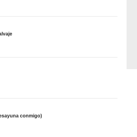
alvaje
esayuna conmigo)