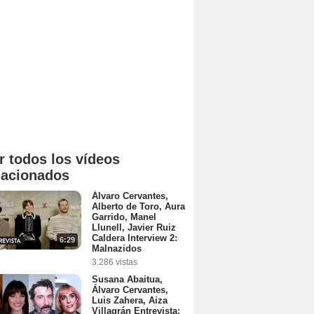
r todos los vídeos
lacionados
Álvaro Cervantes,
Alberto de Toro, Aura
Garrido, Manel
Llunell, Javier Ruiz
Caldera Interview 2:
6:29
Malnazidos
3.286 vistas
Susana Abaitua,
Álvaro Cervantes,
Luis Zahera, Aiza
Villagrán Entrevista: