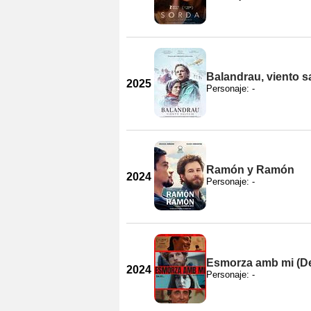
Balandrau, viento s
2025
Personaje: -
Ramón y Ramón
2024
Personaje: -
Esmorza amb mi (D
2024
Personaje: -