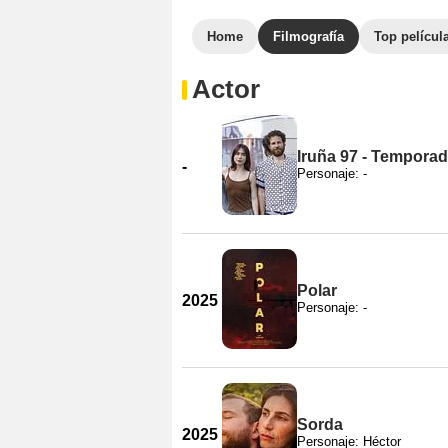
Home
Filmografía
Top películ
Actor
Iruña 97 - Temporad
-
Personaje: -
Polar
2025
Personaje: -
Sorda
2025
Personaje: Héctor