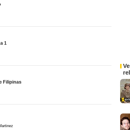
o
a 1
Ve
re
 Filipinas
Martinez