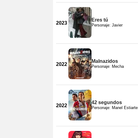
Eres tú
2023
Personaje: Javier
Malnazidos
2022
Personaje: Mecha
42 segundos
2022
Personaje: Manel Estiarte