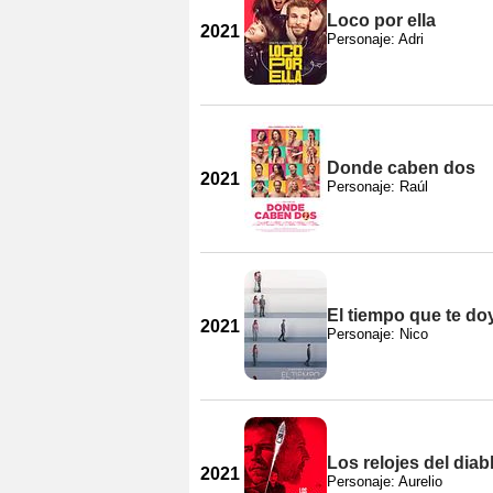
Loco por ella
2021
Personaje: Adri
Donde caben dos
2021
Personaje: Raúl
El tiempo que te do
2021
Personaje: Nico
Los relojes del dia
2021
Personaje: Aurelio