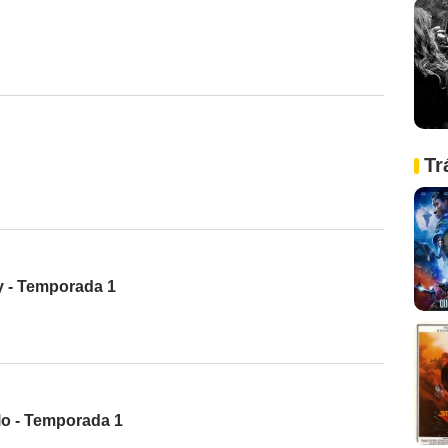
Tr
y - Temporada 1
blo - Temporada 1