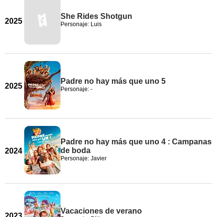
She Rides Shotgun
2025
Personaje: Luis
Padre no hay más que uno 5
2025
Personaje: -
Padre no hay más que uno 4 : Campanas
de boda
2024
Personaje: Javier
Vacaciones de verano
2023