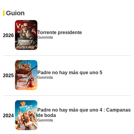
Guion
Torrente presidente
2026
Guionista
Padre no hay más que uno 5
2025
Guionista
Padre no hay más que uno 4 : Campanas
de boda
2024
Guionista