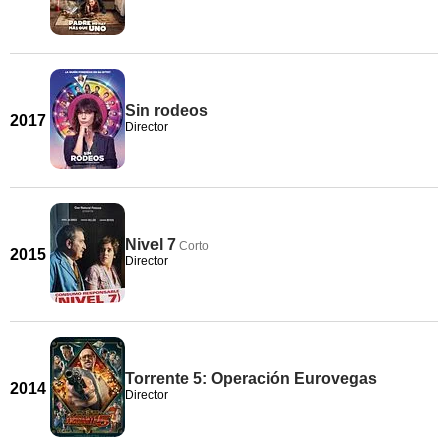
Sin rodeos
2017
Director
Nivel 7
Corto
2015
Director
Torrente 5: Operación Eurovegas
2014
Director