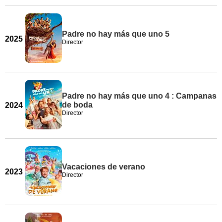
Padre no hay más que uno 5
2025
Director
Padre no hay más que uno 4 : Campanas
de boda
2024
Director
Vacaciones de verano
2023
Director