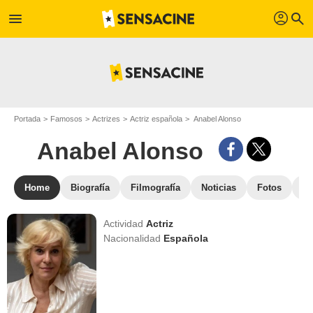
profil
menu
search
Portada
Famosos
Actrizes
Actriz española
Anabel Alonso
Anabel Alonso
Home
Biografía
Filmografía
Noticias
Fotos
St
Actividad
Actriz
Nacionalidad
Española