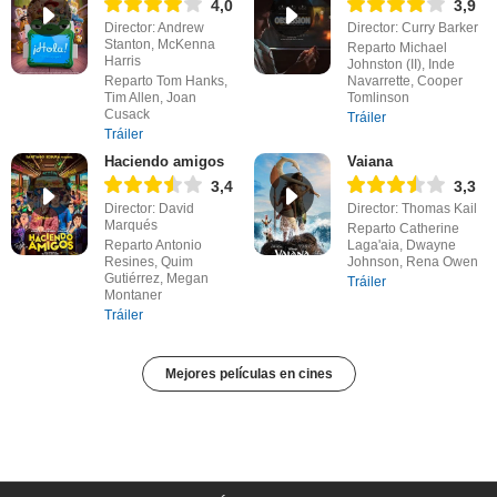
4,0
3,9
Director: Andrew
Director: Curry Barker
Stanton, McKenna
Reparto Michael
Harris
Johnston (II), Inde
Reparto Tom Hanks,
Navarrette, Cooper
Tim Allen, Joan
Tomlinson
Cusack
Tráiler
Tráiler
Haciendo amigos
Vaiana
3,4
3,3
Director: David
Director: Thomas Kail
Marqués
Reparto Catherine
Reparto Antonio
Laga'aia, Dwayne
Resines, Quim
Johnson, Rena Owen
Gutiérrez, Megan
Tráiler
Montaner
Tráiler
Mejores películas en cines