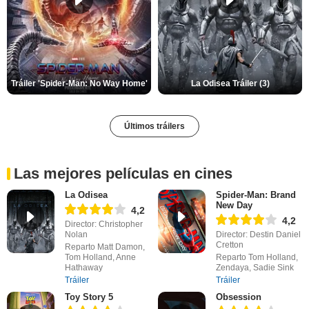
Tráiler 'Spider-Man: No Way Home'
La Odisea Tráiler (3)
Últimos tráilers
Las mejores películas en cines
La Odisea
Spider-Man: Brand
New Day
4,2
4,2
Director: Christopher
Nolan
Director: Destin Daniel
Cretton
Reparto Matt Damon,
Tom Holland, Anne
Reparto Tom Holland,
Hathaway
Zendaya, Sadie Sink
Tráiler
Tráiler
Toy Story 5
Obsession