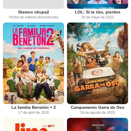
Stamos okupa2
LOL: Si te ríes, pierdes
Fecha de estreno desconocida
20 de mayo de 2022
La familia Benetón + 2
Campamento Garra de Oso
17 de abril de 2026
29 de agosto de 2025