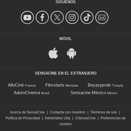
SÍGUENOS
MÓVIL
SENSACINE EN EL EXTRANJERO
AlloCiné
Filmstarts
Beyazperde
Francia
Alemania
Turquía
AdoroCinema
Sensacine México
Brasil
México
Acerca de SensaCine
|
Contacta con nosotros
|
Términos de uso
|
Política de Privacidad
|
Administrar Utiq
|
©SensaCine
|
Preferencias de
cookies