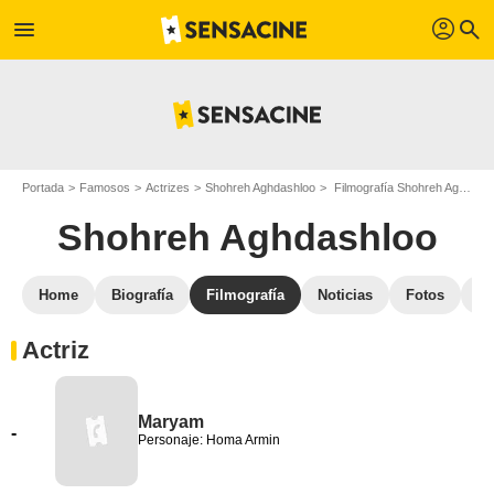
profil
menu
search
Portada
Famosos
Actrizes
Shohreh Aghdashloo
Filmografía Shohreh Aghdashloo
Shohreh Aghdashloo
Home
Biografía
Filmografía
Noticias
Fotos
St
Actriz
Maryam
-
Personaje: Homa Armin