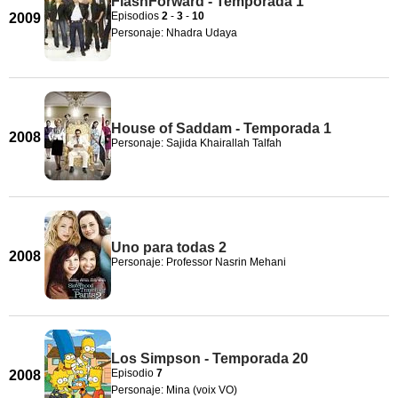
FlashForward - Temporada 1
Episodios
2
-
3
-
10
2009
Personaje: Nhadra Udaya
House of Saddam - Temporada 1
2008
Personaje: Sajida Khairallah Talfah
Uno para todas 2
2008
Personaje: Professor Nasrin Mehani
Los Simpson - Temporada 20
Episodio
7
2008
Personaje: Mina (voix VO)