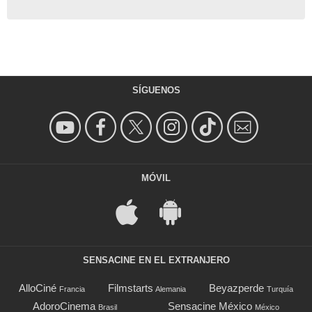
SÍGUENOS
MÓVIL
SENSACINE EN EL EXTRANJERO
AlloCiné
Filmstarts
Beyazperde
Francia
Alemania
Turquía
AdoroCinema
Sensacine México
Brasil
México