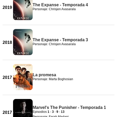
The Expanse - Temporada 4
2019
Personaje: Chrisjen Avasarala
The Expanse - Temporada 3
2018
Personaje: Chrisjen Avasarala
La promesa
2017
Personaje: Marta Boghosian
Marvel's The Punisher - Temporada 1
Episodios
1
-
3
-
9
-
13
2017
Personaje: Farah Madani