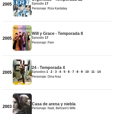
Episodio
17
2005
Personaje: Riza Kardatay
Will y Grace - Temporada 8
Episodio
17
2005
Personaje: Pam
24 - Temporada 4
Episodios
1
-
2
-
3
-
4
-
5
-
6
-
7
-
8
-
9
-
10
-
11
-
14
2005
Personaje: Dina Araz
Casa de arena y niebla
2003
Personaje: Nadi, Behrani's Wife