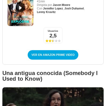
41min
Dirigida por
Jason Moore
Con
Jennifer Lopez
,
Josh Duhamel
,
Lenny Kravitz
Usuarios
2,5
VER EN AMAZON PRIME VIDEO
Una antigua conocida (Somebody I
Used to Know)