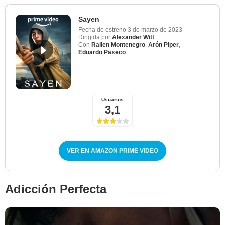
Sayen
Fecha de estreno
3 de marzo de 2023
Dirigida por
Alexander Witt
Con
Rallen Montenegro
,
Arón Piper
,
Eduardo Paxeco
Usuarios
3,1
VER EN AMAZON PRIME VIDEO
Adicción Perfecta