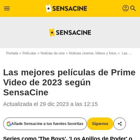
profil
menu
search
Portada
Películas
Noticias de cine
Noticias cinema: Videos y fotos
Las mejores películas de Prime Video de 2023 según SensaCine
Las mejores películas de Prime
Video de 2023 según
SensaCine
Actualizada el 29 dic 2023 a las 12:15
Añade Sensacine a tus fuentes favoritas
Síguenos
Compartir
Series como 'The Boys', 'Los Anillos de Poder' o