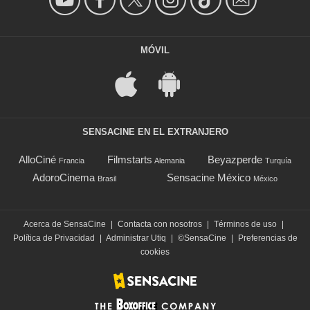
MÓVIL
SENSACINE EN EL EXTRANJERO
AlloCiné
Filmstarts
Beyazperde
Francia
Alemania
Turquía
AdoroCinema
Sensacine México
Brasil
México
Acerca de SensaCine
|
Contacta con nosotros
|
Términos de uso
|
Política de Privacidad
|
Administrar Utiq
|
©SensaCine
|
Preferencias de
cookies