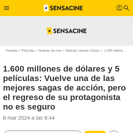
profil
menu
search
Portada
Películas
Noticias de cine
Noticias cinema: Gente
1.600 millones de dólares y 5 películas: Vuelve una de las mejores sagas de acción, pero el regreso de su protagonista no es seguro
1.600 millones de dólares y 5
películas: Vuelve una de las
mejores sagas de acción, pero
el regreso de su protagonista
no es seguro
8 mar 2024 a las 9:44