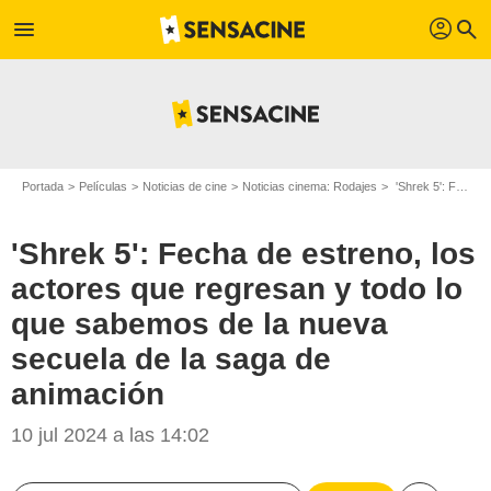
profil
menu
search
Portada
Películas
Noticias de cine
Noticias cinema: Rodajes
'Shrek 5': Fecha de estreno, los actores que regresan y todo lo que sabemos de la nueva secuela de la saga de animación
'Shrek 5': Fecha de estreno, los
actores que regresan y todo lo
que sabemos de la nueva
secuela de la saga de
animación
10 jul 2024 a las 14:02