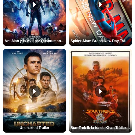
Ant-Man y la Avispa: Quantumanía Tráiler (2)
Spider-Man: Brand New Day Tráiler (3)
Uncharted Trailer
Star Trek II: la ira de Khan Tráiler VO