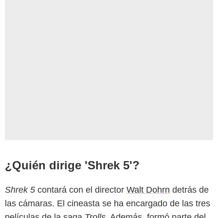
DreamWorks
¿Quién dirige 'Shrek 5'?
Shrek 5
contará con el director
Walt Dohrn
detrás de
las cámaras. El cineasta se ha encargado de las tres
películas de la saga
Trolls
. Además, formó parte del