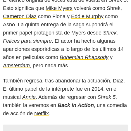
El elenco original de voces está de vuelta en
Shrek 5
.
Esto significa que
Mike Myers
volverá como Shrek,
Cameron Diaz
como Fiona y
Eddie Murphy
como
Asno. La quinta entrega de la saga supondrá el
primer papel protagonista de Myers desde
Shrek.
Felices para siempre
. El actor ha hecho algunas
apariciones esporádicas a lo largo de los últimos 14
años en películas como
Bohemian Rhapsody
y
Amsterdam
, pero nada más.
También regresa, tras abandonar la actuación, Diaz.
El último papel de la intérprete fue en 2014, en el
musical
Annie
. Además de regresar con
Shrek 5
,
también la veremos en
Back in Action
, una comedia
de acción de
Netflix
.