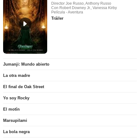
Director Joe Russo, Anthony Russo
Con Robert Downey Jr., Vanessa Kirby
Película - Aventura
Tráiler
Jumanji: Mundo abierto
La otra madre
El final de Oak Street
Yo soy Rocky
El motín
Marsupilami
La bola negra