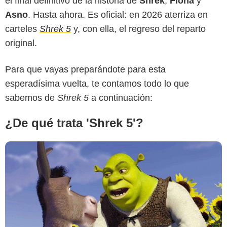
el final definitivo de la historia de
Shrek
,
Fiona
y
Asno
. Hasta ahora. Es oficial: en 2026 aterriza en
DreamWorks
carteles
Shrek 5
y, con ella, el regreso del reparto
original.
Para que vayas preparándote para esta
esperadísima vuelta, te contamos todo lo que
sabemos de
Shrek 5
a continuación:
¿De qué trata 'Shrek 5'?