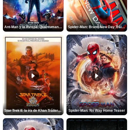
Ant-Man y la Avispa: Quantumanía Tráiler (2)
Spider-Man: Brand New Day Tráiler (3)
Star Trek II: la ira de Khan Tráiler VO
Spider-Man: No Way Home Teaser