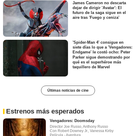
James Cameron no descarta
dejar de dirigir 'Avatar': El
futuro de la saga sigue en el
aire tras 'Fuego y ceniza'
'Spider-Man 4' consigue en
siete días lo que a 'Vengadores:
Endgame' le costó ocho: Peter
Parker sigue demostrando por
qué es el superhéroe más
taquillero de Marvel
Últimas noticias de cine
Estrenos más esperados
Vengadores: Doomsday
Director Joe Russo, Anthony Russo
Con Robert Downey Jr., Vanessa Kirby
Película - Aventura