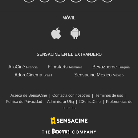
MÓVIL
SENSACINE EN EL EXTRANJERO
AlloCiné
Filmstarts
Beyazperde
Francia
Alemania
Turquía
AdoroCinema
Sensacine México
Brasil
México
Acerca de SensaCine
|
Contacta con nosotros
|
Términos de uso
|
Política de Privacidad
|
Administrar Utiq
|
©SensaCine
|
Preferencias de
cookies