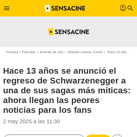
profil
menu
search
Portada
Películas
Noticias de cine
Noticias cinema: Gente
Hace 13 años se anunció el regreso de Schwarzenegger a una de sus sagas más míticas: ahora llegan las peores noticias para los fans
Hace 13 años se anunció el
regreso de Schwarzenegger a
una de sus sagas más míticas:
ahora llegan las peores
noticias para los fans
2 may 2025 a las 11:30