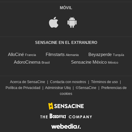
MÓVIL
SENSACINE EN EL EXTRANJERO
AlloCiné
Filmstarts
Beyazperde
Francia
Alemania
Turquía
AdoroCinema
Sensacine México
Brasil
México
Acerca de SensaCine
|
Contacta con nosotros
|
Términos de uso
|
Política de Privacidad
|
Administrar Utiq
|
©SensaCine
|
Preferencias de
cookies