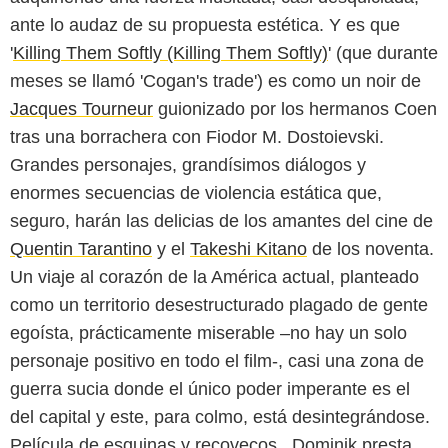
ante lo audaz de su propuesta estética. Y es que
'
Killing Them Softly (Killing Them Softly)
' (que durante
meses se llamó 'Cogan's trade') es como un noir de
Jacques Tourneur
guionizado por los hermanos Coen
tras una borrachera con Fiodor M. Dostoievski.
Grandes personajes, grandísimos diálogos y
enormes secuencias de violencia estática que,
seguro, harán las delicias de los amantes del cine de
Quentin Tarantino
y el
Takeshi Kitano
de los noventa.
Un viaje al corazón de la América actual, planteado
como un territorio desestructurado plagado de gente
egoísta, prácticamente miserable –no hay un solo
personaje positivo en todo el film-, casi una zona de
guerra sucia donde el único poder imperante es el
del capital y este, para colmo, está desintegrándose.
Película de esquinas y recovecos, Dominik presta