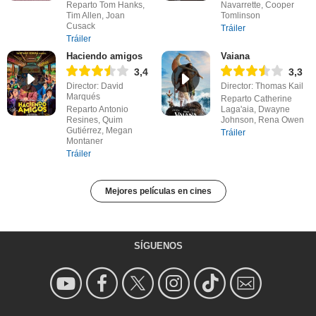
Reparto Tom Hanks,
Navarrette, Cooper
Tim Allen, Joan
Tomlinson
Cusack
Tráiler
Tráiler
Haciendo amigos
Vaiana
3,4
3,3
Director: David
Director: Thomas Kail
Marqués
Reparto Catherine
Reparto Antonio
Laga'aia, Dwayne
Resines, Quim
Johnson, Rena Owen
Gutiérrez, Megan
Tráiler
Montaner
Tráiler
Mejores películas en cines
SÍGUENOS