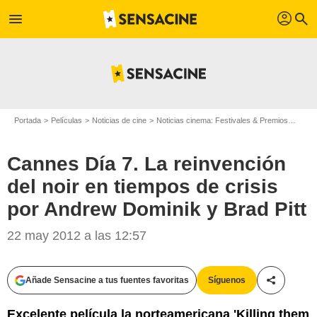
profil
menu
search
Portada
Películas
Noticias de cine
Noticias cinema: Festivales & Premios
Canne
Cannes Día 7. La reinvención
del noir en tiempos de crisis
por Andrew Dominik y Brad Pitt
22 may 2012 a las 12:57
Añade Sensacine a tus fuentes favoritas
Síguenos
Compartir
Excelente película la norteamericana 'Killing them