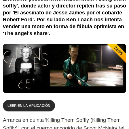
softly', donde actor y director repiten tras su paso
por 'El asesinato de Jesse James por el cobarde
Robert Ford'. Por su lado Ken Loach nos intenta
vender una moto en forma de fábula optimista en
'The angel's share'.
LEER EN LA APLICACIÓN
Arranca en quinta '
Killing Them Softly (Killing Them
Softly)
', con el cuerpo encogido de
Scoot McNairy
(el