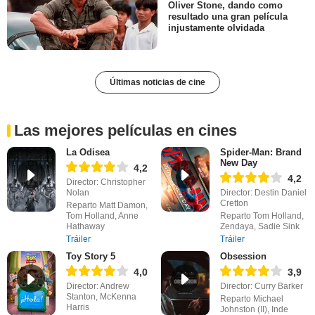
Oliver Stone, dando como
resultado una gran película
injustamente olvidada
Últimas noticias de cine
Las mejores películas en cines
La Odisea
Spider-Man: Brand
New Day
4,2
4,2
Director: Christopher
Nolan
Director: Destin Daniel
Cretton
Reparto Matt Damon,
Tom Holland, Anne
Reparto Tom Holland,
Hathaway
Zendaya, Sadie Sink
Tráiler
Tráiler
Toy Story 5
Obsession
4,0
3,9
Director: Andrew
Director: Curry Barker
Stanton, McKenna
Reparto Michael
Harris
Johnston (II), Inde