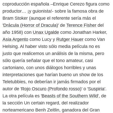
coproducción española –Enrique Cerezo figura como
productor… ¡y guionista!- sobre la famosa obra de
Bram Stoker (aunque el referente sería más el
'
Drácula (Horror of Dracula)
' de
Terence Fisher
del
año 1958) con
Unax Ugalde
como Jonathan Harker,
Asia Argento
como Lucy y
Rutger Hauer
como Van
Helsing. Al haber visto sólo media película no es
justo que realicemos un análisis de la misma, pero
sólo quería señalar que el tono amateur, casi
cartoniano, con unos diálogos horribles y unas
interpretaciones que harían bueno un show de los
Teletubbies, no deberían ir jamás firmados por el
autor de '
Rojo Oscuro (Profondo rosso)
' o '
Suspiria
'.
La otra película es '
Beasts of the Southern Wild
', de
la sección Un certain regard, del realizador
norteamericano Benh Zeitlin, ganadora del Gran