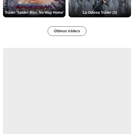
Tráiler 'Spider-Man: No Way Home'
La Odisea Tráiler (3)
Últimos tráilers