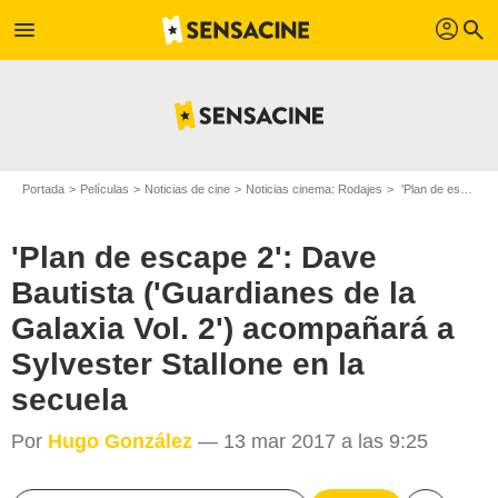
profil
menu
search
Portada
Películas
Noticias de cine
Noticias cinema: Rodajes
'Plan de escape 2': Dave Bautista ('Guardianes de la Galaxia Vol. 2') acompañará a Sylvester Stallone en la secuela
'Plan de escape 2': Dave
Bautista ('Guardianes de la
Galaxia Vol. 2') acompañará a
Sylvester Stallone en la
secuela
Por
Hugo González
— 13 mar 2017 a las 9:25