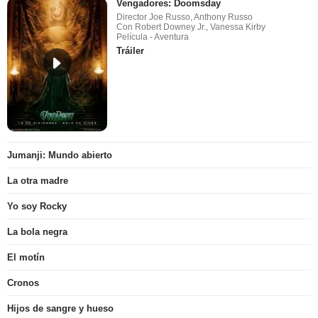
Vengadores: Doomsday
Director Joe Russo, Anthony Russo
Con Robert Downey Jr., Vanessa Kirby
Película - Aventura
Tráiler
Jumanji: Mundo abierto
La otra madre
Yo soy Rocky
La bola negra
El motín
Cronos
Hijos de sangre y hueso