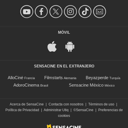
MÓVIL
SENSACINE EN EL EXTRANJERO
AlloCiné
Filmstarts
Beyazperde
Francia
Alemania
Turquía
AdoroCinema
Sensacine México
Brasil
México
Acerca de SensaCine
|
Contacta con nosotros
|
Términos de uso
|
Política de Privacidad
|
Administrar Utiq
|
©SensaCine
|
Preferencias de
cookies