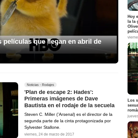
Hoy 
la la
Olive
pelíc
vierne
películas que llegan en abril de
Noticias - Rodajes
'Plan de escape 2: Hades':
Primeras imágenes de Dave
Los s
Bautista en el rodaje de la secuela
sexua
román
Steven C. Miller ('Arsenal) es el director de la
jueve
segunda parte de la cinta protagonizada por
Sylvester Stallone.
viernes, 24 de marzo de 2017