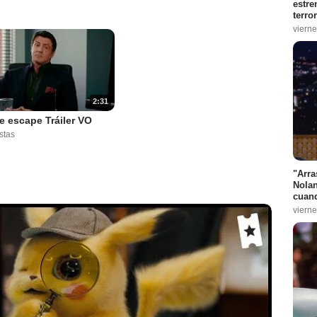
estre
terro
vierne
2:31
e escape Tráiler VO
stas
"Arra
Nolan
cuand
vierne