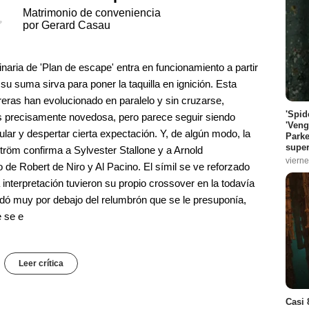
Matrimonio de conveniencia
por Gerard Casau
aria de 'Plan de escape' entra en funcionamiento a partir
u suma sirva para poner la taquilla en ignición. Esta
reras han evolucionado en paralelo y sin cruzarse,
'Spid
 es precisamente novedosa, pero parece seguir siendo
'Veng
tular y despertar cierta expectación. Y, de algún modo, la
Parke
super
ström confirma a Sylvester Stallone y a Arnold
vierne
e Robert de Niro y Al Pacino. El símil se ve reforzado
interpretación tuvieron su propio crossover en la todavía
quedó muy por debajo del relumbrón que se le presuponía,
e se e
Leer crítica
Casi 