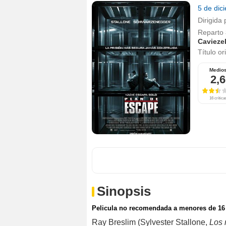
5 de dic
Dirigida 
Reparto
Cavieze
Título or
Medio
2,6
16 crítica
Sinopsis
Pelicula no recomendada a menores de 16
Ray Breslim (Sylvester Stallone,
Los 