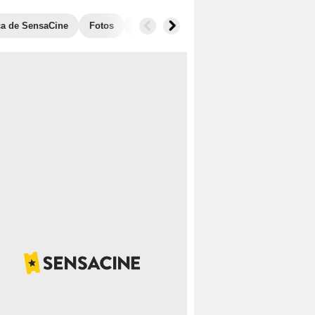
ica de SensaCine
Fotos
Anécdotas
Taquilla
Películas sim