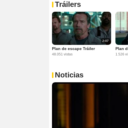
Tráilers
2:07
Plan de escape Tráiler
Plan d
48.051 vistas
1.526 vi
Noticias