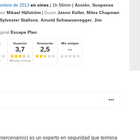
iembre de 2013
en cines
|
1h 56min
|
Acción
,
Suspense
por
Mikael Håfström
Guion
Jason Keller
,
Miles Chapman
|
Sylvester Stallone
,
Arnold Schwarzenegger
,
Jim
l
iginal
Escape Plan
s
Usuarios
Sensacine
Mis amigos
3,7
2,5
--
s
882 notas, 9 críticas
mercenarios
) es un experto en seguridad que termina