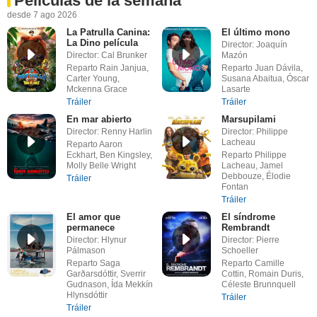
Películas de la semana
desde 7 ago 2026
La Patrulla Canina:
El último mono
La Dino película
Director: Joaquín
Director: Cal Brunker
Mazón
Reparto Rain Janjua,
Reparto Juan Dávila,
Carter Young,
Susana Abaitua, Óscar
Mckenna Grace
Lasarte
Tráiler
Tráiler
En mar abierto
Marsupilami
Director: Renny Harlin
Director: Philippe
Lacheau
Reparto Aaron
Eckhart, Ben Kingsley,
Reparto Philippe
Molly Belle Wright
Lacheau, Jamel
Debbouze, Élodie
Tráiler
Fontan
Tráiler
El amor que
El síndrome
permanece
Rembrandt
Director: Hlynur
Director: Pierre
Pálmason
Schoeller
Reparto Saga
Reparto Camille
Garðarsdóttir, Sverrir
Cottin, Romain Duris,
Gudnason, Ída Mekkín
Céleste Brunnquell
Hlynsdóttir
Tráiler
Tráiler