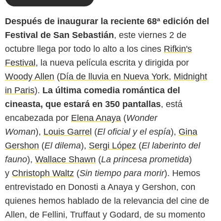
Después de inaugurar la reciente 68ª edición del
Festival de San Sebastián
, este viernes 2 de
octubre llega por todo lo alto a los cines
Rifkin's
Festival
, la nueva película escrita y dirigida por
Woody Allen
(
Día de lluvia en Nueva York
,
Midnight
in Paris
).
La última comedia romántica del
cineasta, que estará en 350 pantallas
, está
encabezada por
Elena Anaya
(
Wonder
Woman
),
Louis Garrel
(
El oficial y el espía
),
Gina
Gershon
(
El dilema
),
Sergi López
(
El laberinto del
fauno
),
Wallace Shawn
(
La princesa prometida
)
y
Christoph Waltz
(
Sin tiempo para morir
). Hemos
entrevistado en Donosti a Anaya y Gershon, con
quienes hemos hablado de la relevancia del cine de
Allen, de Fellini, Truffaut y Godard, de su momento