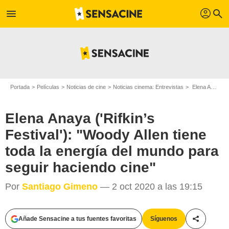
profil
menu
search
Portada
Películas
Noticias de cine
Noticias cinema: Entrevistas
Elena Anaya ('Rifkin’s Festival'): "Woody Allen tiene toda la energía del mundo para seguir haciendo cine"
Elena Anaya ('Rifkin’s
Festival'): "Woody Allen tiene
toda la energía del mundo para
seguir haciendo cine"
Por
Santiago Gimeno
— 2 oct 2020 a las 19:15
Añade Sensacine a tus fuentes favoritas
Síguenos
Compartir