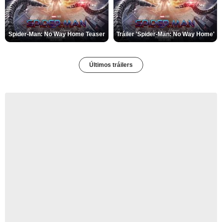
Spider-Man: No Way Home Teaser
Tráiler 'Spider-Man: No Way Home'
Últimos tráilers