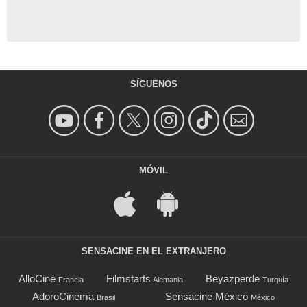
SÍGUENOS
MÓVIL
SENSACINE EN EL EXTRANJERO
AlloCiné
Filmstarts
Beyazperde
Francia
Alemania
Turquía
AdoroCinema
Sensacine México
Brasil
México