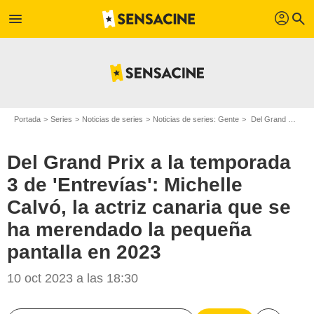
profil
menu
search
Portada
Series
Noticias de series
Noticias de series: Gente
Del Grand Prix a la temporada 3 de 'Entrevías': Michelle Calvó, la actriz canaria que se ha merendado la pequeña pantalla en 2023
Del Grand Prix a la temporada
3 de 'Entrevías': Michelle
Calvó, la actriz canaria que se
ha merendado la pequeña
pantalla en 2023
10 oct 2023 a las 18:30