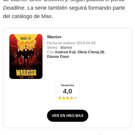
Deadline
. La serie también seguirá formando parte
del catálogo de Max.
Warrior
Fecha de estreno
2019-04-05
Series :
Warrior
Con
Andrew Koji
,
Olivia Cheng (II)
,
Dianne Doan
Usuarios
4,0
VER EN HBO MAX