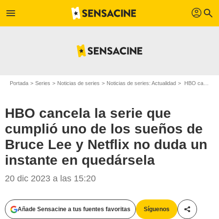
profil
menu
search
Portada
Series
Noticias de series
Noticias de series: Actualidad
HBO cancela la serie que cumplió uno de los sueños de Bruce Lee y Netflix no duda un instante en quedársela
HBO cancela la serie que
cumplió uno de los sueños de
Bruce Lee y Netflix no duda un
instante en quedársela
20 dic 2023 a las 15:20
Añade Sensacine a tus fuentes favoritas
Síguenos
Compartir