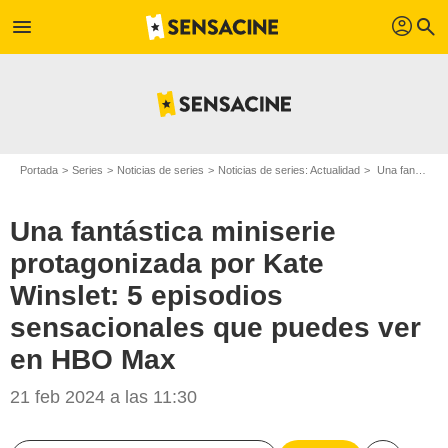
profil
menu
search
Portada
Series
Noticias de series
Noticias de series: Actualidad
Una fantástica miniserie protagonizada por Kate Winslet: 5 episodios sensacionales que puedes ver en HBO Max
Una fantástica miniserie
protagonizada por Kate
Winslet: 5 episodios
sensacionales que puedes ver
en HBO Max
21 feb 2024 a las 11:30