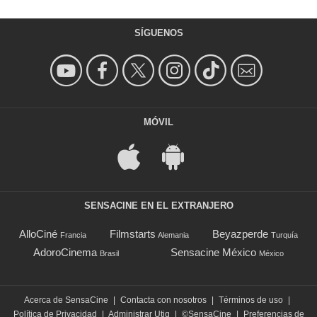
SÍGUENOS
MÓVIL
SENSACINE EN EL EXTRANJERO
AlloCiné
Filmstarts
Beyazperde
Francia
Alemania
Turquía
AdoroCinema
Sensacine México
Brasil
México
Acerca de SensaCine
|
Contacta con nosotros
|
Términos de uso
|
Política de Privacidad
|
Administrar Utiq
|
©SensaCine
|
Preferencias de