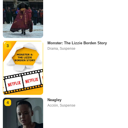
Monster: The Lizzie Borden Story
3
Drama
,
Suspense
Neagley
4
Acción
,
Suspense