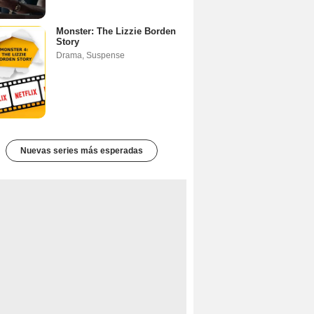
Monster: The Lizzie Borden
Story
Drama
,
Suspense
Nuevas series más esperadas