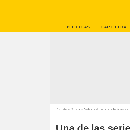
PELÍCULAS
CARTELERA
Portada
Series
Noticias de series
Noticias de 
Una de las seri