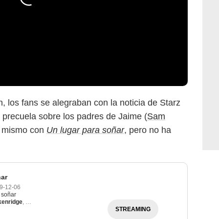
in, los fans se alegraban con la noticia de Starz
 precuela sobre los padres de Jaime (
Sam
lo mismo con
Un lugar para soñar
, pero no ha
ñar
9-12-06
 soñar
kenridge
,
Martin Henderson
,
Tim Matheson
STREAMING