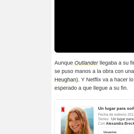
Aunque
Outlander
llegaba a su f
se puso manos a la obra con una
Heughan
). Y Netflix va a hacer 
esperado a que llegue a su fin.
Un lugar para so
Fecha de estreno
201
Series :
Un lugar para
Con
Alexandra Brec
Usuarios