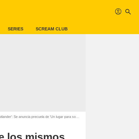
profil
search
SERIES
SCREAM CLUB
nder': Se anuncia precuela de 'Un lugar para soñar'
ue los mismos