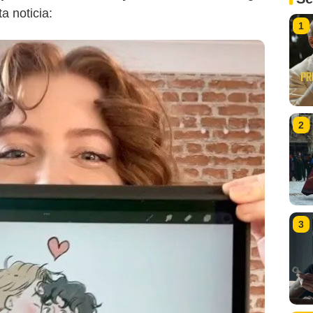
a noticia:
1
Netflix
2
3