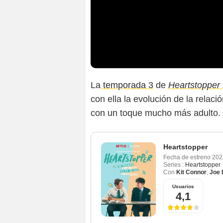
La
temporada 3
de
Heartstopper
con ella la evolución de la relació
con un toque mucho más adulto.
Heartstopper
Fecha de estreno
202
Series :
Heartstopper
Con
Kit Connor
,
Joe 
Usuarios
4,1