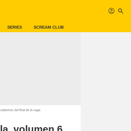
profil
search
SERIES
SCREAM CLUB
sabemos del final de la saga
ula, volumen 6