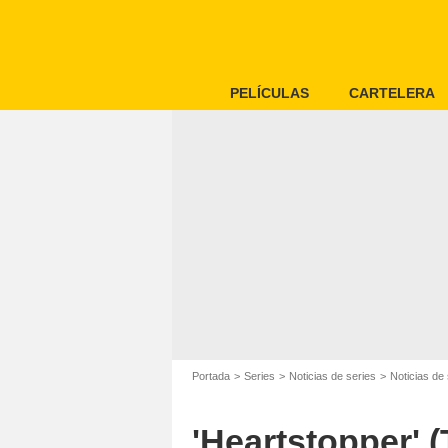
PELÍCULAS
CARTELERA
Portada
Series
Noticias de series
Noticias de 
'Heartstopper' 