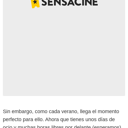
Sin embargo, como cada verano, llega el momento
HBO
perfecto para ello. Ahora que tienes unos días de
ocio y muchas horas libres por delante (esperamos),