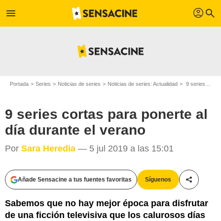
profil
menu
search
Portada
Series
Noticias de series
Noticias de series: Actualidad
9 series cortas para ponerte al día durante el verano
9 series cortas para ponerte al
día durante el verano
Por
Sara Heredia
— 5 jul 2019 a las 15:01
Añade Sensacine a tus fuentes favoritas
Síguenos
Compartir
Sabemos que no hay mejor época para disfrutar
de una ficción televisiva que los calurosos días