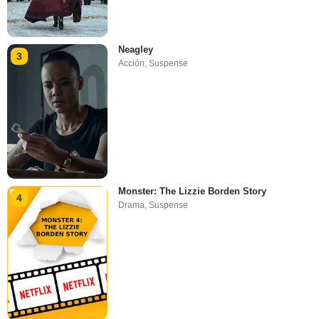
Neagley
3
Acción
,
Suspense
Monster: The Lizzie Borden Story
4
Drama
,
Suspense