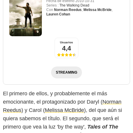
Fecha de estreno
2010-10-31
Series :
The Walking Dead
Con
Norman Reedus
,
Melissa McBride
,
Lauren Cohan
Usuarios
4,4
STREAMING
El primero de ellos, y probablemente el más
emocionante, el protagonizado por Daryl (
Norman
Reedus
) y Carol (
Melissa McBride
), del que aún si
quiera sabemos el título. El segundo, que será el
primero que vea la luz 'by the way',
Tales of The