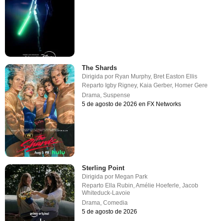
The Shards
Dirigida por
Ryan Murphy
,
Bret Easton Ellis
Reparto
Igby Rigney
,
Kaia Gerber
,
Homer Gere
Drama
,
Suspense
5 de agosto de 2026 en FX Networks
Sterling Point
Dirigida por
Megan Park
Reparto
Ella Rubin
,
Amélie Hoeferle
,
Jacob
Whiteduck-Lavoie
Drama
,
Comedia
5 de agosto de 2026