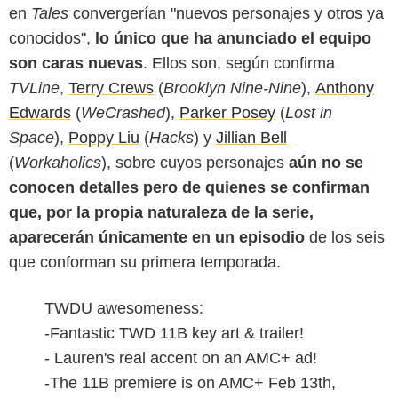
en
Tales
convergerían "nuevos personajes y otros ya
conocidos",
lo único que ha anunciado el equipo
son caras nuevas
. Ellos son, según confirma
TVLine
,
Terry Crews
(
Brooklyn Nine-Nine
),
Anthony
Edwards
(
WeCrashed
),
Parker Posey
(
Lost in
Space
),
Poppy Liu
(
Hacks
) y
Jillian Bell
(
Workaholics
), sobre cuyos personajes
aún no se
conocen detalles pero de quienes se confirman
que, por la propia naturaleza de la serie,
aparecerán únicamente en un episodio
de los seis
que conforman su primera temporada.
TWDU awesomeness:
-Fantastic TWD 11B key art & trailer!
- Lauren's real accent on an AMC+ ad!
-The 11B premiere is on AMC+ Feb 13th,