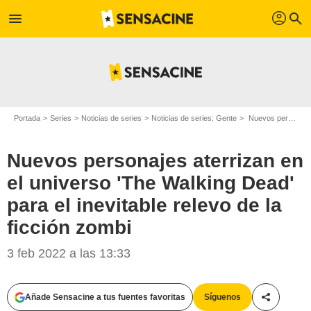
profil
menu
search
Portada
Series
Noticias de series
Noticias de series: Gente
Nuevos personajes aterrizan en el universo 'The Walking Dead' para el inevitable relevo de la ficción zombi
Nuevos personajes aterrizan en
el universo 'The Walking Dead'
para el inevitable relevo de la
ficción zombi
3 feb 2022 a las 13:33
Añade Sensacine a tus fuentes favoritas
Síguenos
Compartir