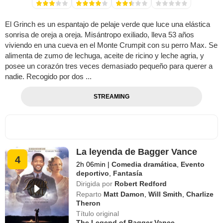
El Grinch es un espantajo de pelaje verde que luce una elástica
sonrisa de oreja a oreja. Misántropo exiliado, lleva 53 años
viviendo en una cueva en el Monte Crumpit con su perro Max. Se
alimenta de zumo de lechuga, aceite de ricino y leche agria, y
posee un corazón tres veces demasiado pequeño para querer a
nadie. Recogido por dos ...
STREAMING
La leyenda de Bagger Vance
4
2h 06min
|
Comedia dramática
,
Evento
deportivo
,
Fantasía
Dirigida por
Robert Redford
Reparto
Matt Damon
,
Will Smith
,
Charlize
Theron
Título original
The Legend of Bagger Vance