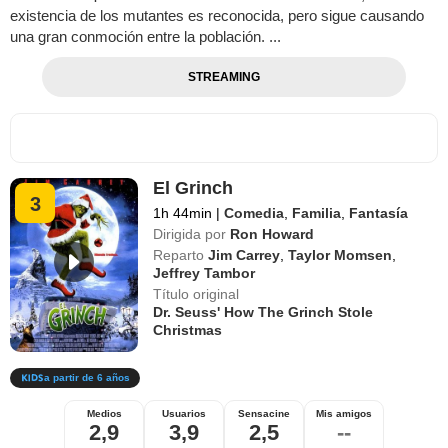
existencia de los mutantes es reconocida, pero sigue causando
una gran conmoción entre la población. ...
STREAMING
El Grinch
3
1h 44min
|
Comedia
,
Familia
,
Fantasía
Dirigida por
Ron Howard
Reparto
Jim Carrey
,
Taylor Momsen
,
Jeffrey Tambor
Título original
Dr. Seuss' How The Grinch Stole
Christmas
a partir de 6 años
Medios
Usuarios
Sensacine
Mis amigos
2,9
3,9
2,5
--