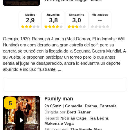
Medios
Usuarios
Sensacine
Mis amigos
2,9
3,8
3,0
--
Georgia, 1930. Rannulph Junuth (Matt Damon, El indomable Will
Hunting) era considerado una gran estrella del golf, pero su
carrera se truncó con la llegada de la Segunda Guerra Mundial. A
su vuelta, le proponen participar un torneo pero lo que antes
sentía al jugar ha desaparecido, ahora lo encuentra un deporte
aburrido e incluso frustrante. ...
Family man
5
2h 05min
|
Comedia
,
Drama
,
Fantasía
Dirigida por
Brett Ratner
Reparto
Nicolas Cage
,
Tea Leoni
,
Makenzie Vega
Título original
The Family Man