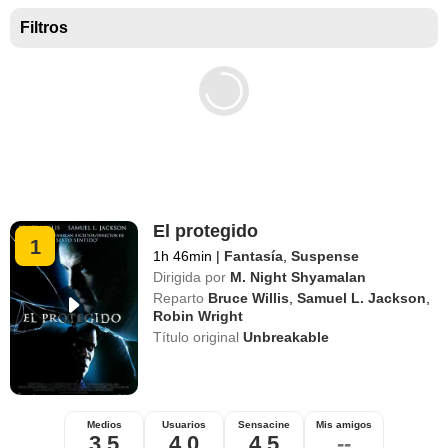
Mejores películas para niños
Filtros
El protegido
1
1h 46min
|
Fantasía
,
Suspense
Dirigida por
M. Night Shyamalan
Reparto
Bruce Willis
,
Samuel L. Jackson
,
Robin Wright
Título original
Unbreakable
Medios
Usuarios
Sensacine
Mis amigos
3,5
4,0
4,5
--