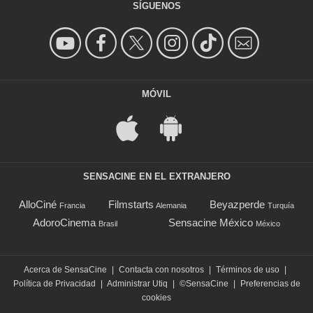
SÍGUENOS
MÓVIL
SENSACINE EN EL EXTRANJERO
AlloCiné
Filmstarts
Beyazperde
Francia
Alemania
Turquía
AdoroCinema
Sensacine México
Brasil
México
Acerca de SensaCine
|
Contacta con nosotros
|
Términos de uso
|
Política de Privacidad
|
Administrar Utiq
|
©SensaCine
|
Preferencias de
cookies