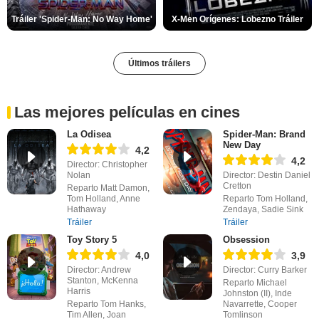
Tráiler 'Spider-Man: No Way Home'
X-Men Orígenes: Lobezno Tráiler
Últimos tráilers
Las mejores películas en cines
La Odisea
Spider-Man: Brand
New Day
4,2
4,2
Director: Christopher
Nolan
Director: Destin Daniel
Cretton
Reparto Matt Damon,
Tom Holland, Anne
Reparto Tom Holland,
Hathaway
Zendaya, Sadie Sink
Tráiler
Tráiler
Toy Story 5
Obsession
4,0
3,9
Director: Andrew
Director: Curry Barker
Stanton, McKenna
Reparto Michael
Harris
Johnston (II), Inde
Reparto Tom Hanks,
Navarrette, Cooper
Tim Allen, Joan
Tomlinson