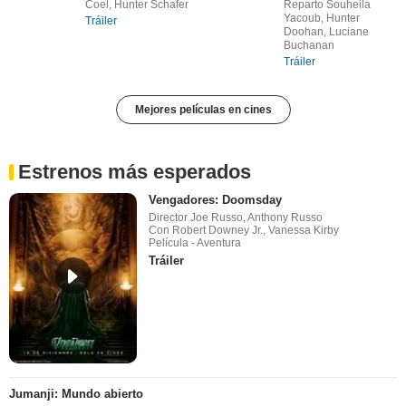
Coel, Hunter Schafer
Reparto Souheila
Yacoub, Hunter
Tráiler
Doohan, Luciane
Buchanan
Tráiler
Mejores películas en cines
Estrenos más esperados
Vengadores: Doomsday
Director Joe Russo, Anthony Russo
Con Robert Downey Jr., Vanessa Kirby
Película - Aventura
Tráiler
Jumanji: Mundo abierto