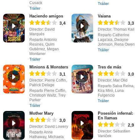
Cusack
Tráiler
Tráiler
Haciendo amigos
Vaiana
3,4
3,3
Director: David
Director: Thomas Kail
Marqués
Reparto Catherine
Reparto Antonio
Laga'aia, Dwayne
Resines, Quim
Johnson, Rena Owen
Gutiérrez, Megan
Tráiler
Montaner
Tráiler
Minions & Monsters
Tres de más
3,1
3,0
Director: Pierre Coffin,
Director: Mar Olid
Patrick Delage
Reparto Salva Reina,
Reparto Pierre Coffin,
Kira Miró, Luna
Christoph Waltz, Trey
Fulgencio
Parker
Tráiler
Tráiler
Mother Mary
Posesión infernal:
En llamas
3,0
2,9
Director: David Lowery
Director: Sébastien
Reparto Anne
Vaniček
Hathaway, Michaela