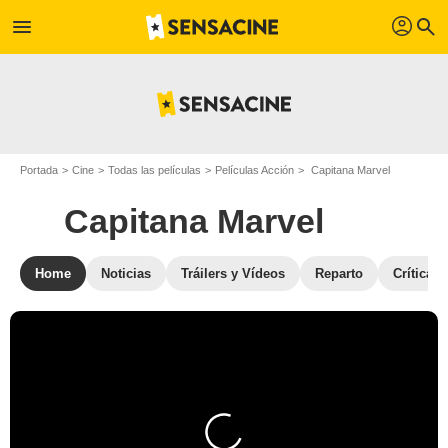
profil
menu
search
Portada
Cine
Todas las películas
Películas Acción
Capitana Marvel
Capitana Marvel
Home
Noticias
Tráilers y Vídeos
Reparto
Críticas