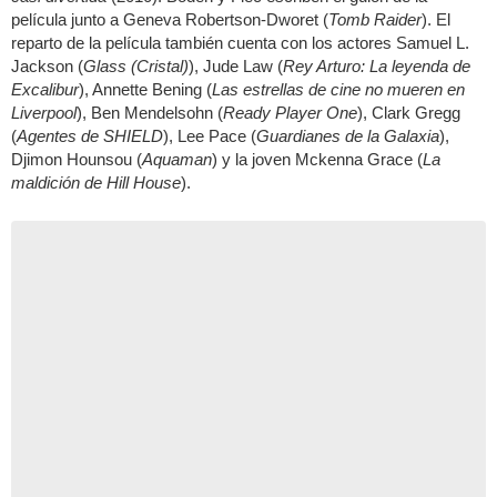
película junto a Geneva Robertson-Dworet (
Tomb Raider
). El
reparto de la película también cuenta con los actores Samuel L.
Jackson (
Glass (Cristal)
), Jude Law (
Rey Arturo: La leyenda de
Excalibur
), Annette Bening (
Las estrellas de cine no mueren en
Liverpool
), Ben Mendelsohn (
Ready Player One
), Clark Gregg
(
Agentes de SHIELD
), Lee Pace (
Guardianes de la Galaxia
),
Djimon Hounsou (
Aquaman
) y la joven Mckenna Grace (
La
maldición de Hill House
).