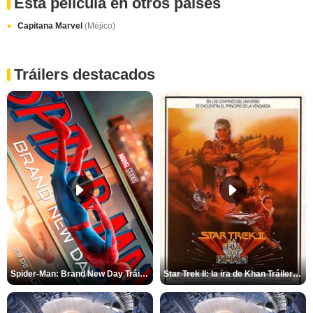
Esta película en otros paises
Capitana Marvel
(Méjico)
Tráilers destacados
Spider-Man: Brand New Day Tráiler (3)
Star Trek II: la ira de Khan Tráiler VO