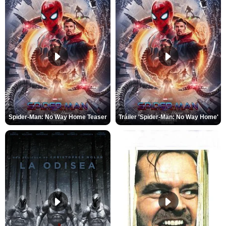
Spider-Man: No Way Home Teaser
Tráiler 'Spider-Man: No Way Home'