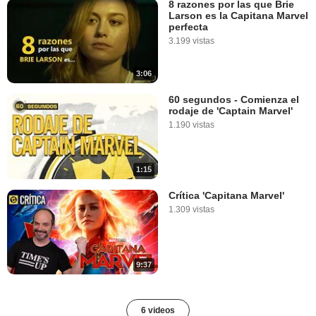
8 razones por las que Brie
Larson es la Capitana Marvel
perfecta
3.199 vistas
3:06
60 segundos - Comienza el
rodaje de 'Captain Marvel'
1.190 vistas
1:15
Crítica 'Capitana Marvel'
1.309 vistas
9:37
6 videos