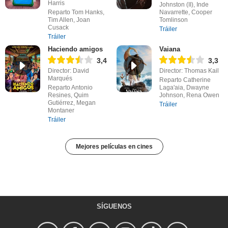
Harris
Johnston (II), Inde
Reparto Tom Hanks,
Navarrette, Cooper
Tim Allen, Joan
Tomlinson
Cusack
Tráiler
Tráiler
Haciendo amigos
Vaiana
3,4
3,3
Director: David
Director: Thomas Kail
Marqués
Reparto Catherine
Reparto Antonio
Laga'aia, Dwayne
Resines, Quim
Johnson, Rena Owen
Gutiérrez, Megan
Tráiler
Montaner
Tráiler
Mejores películas en cines
SÍGUENOS