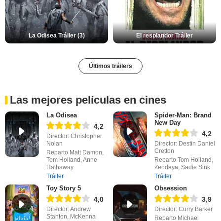
La Odisea Tráiler (3)
El resplandor Tráiler
Últimos tráilers
Las mejores películas en cines
La Odisea
Spider-Man: Brand
New Day
4,2
4,2
Director: Christopher
Nolan
Director: Destin Daniel
Cretton
Reparto Matt Damon,
Tom Holland, Anne
Reparto Tom Holland,
Hathaway
Zendaya, Sadie Sink
Tráiler
Tráiler
Toy Story 5
Obsession
4,0
3,9
Director: Andrew
Director: Curry Barker
Stanton, McKenna
Reparto Michael