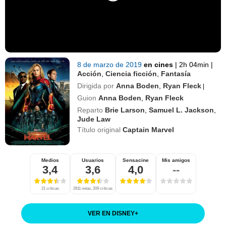
8 de marzo de 2019
en cines
|
2h 04min
|
Acción
,
Ciencia ficción
,
Fantasía
Dirigida por
Anna Boden
,
Ryan Fleck
|
Guion
Anna Boden
,
Ryan Fleck
Reparto
Brie Larson
,
Samuel L. Jackson
,
Jude Law
Título original
Captain Marvel
Medios
Usuarios
Sensacine
Mis amigos
3,4
3,6
4,0
--
21 críticas
2911 notas, 209 críticas
VER EN DISNEY
+