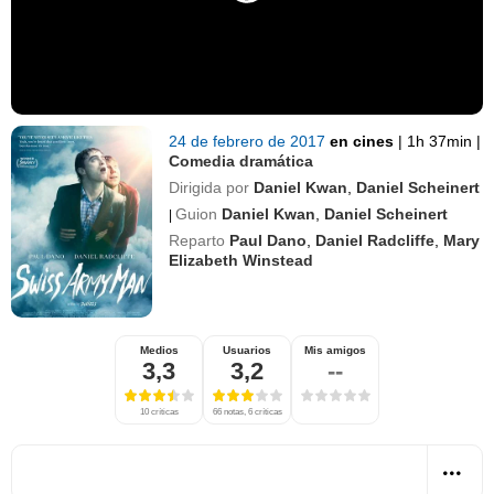
24 de febrero de 2017
en cines
|
1h 37min
|
Comedia dramática
Dirigida por
Daniel Kwan
,
Daniel Scheinert
Guion
Daniel Kwan
,
Daniel Scheinert
|
Reparto
Paul Dano
,
Daniel Radcliffe
,
Mary
Elizabeth Winstead
Medios
Usuarios
Mis amigos
3,3
3,2
--
10 críticas
66 notas, 6 críticas