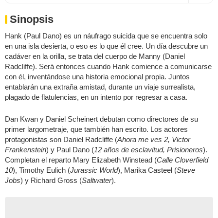
Sinopsis
Hank (Paul Dano) es un náufrago suicida que se encuentra solo
en una isla desierta, o eso es lo que él cree. Un día descubre un
cadáver en la orilla, se trata del cuerpo de Manny (Daniel
Radcliffe). Será entonces cuando Hank comience a comunicarse
con él, inventándose una historia emocional propia. Juntos
entablarán una extraña amistad, durante un viaje surrealista,
plagado de flatulencias, en un intento por regresar a casa.
Dan Kwan y Daniel Scheinert debutan como directores de su
primer largometraje, que también han escrito. Los actores
protagonistas son Daniel Radcliffe (
Ahora me ves 2, Victor
Frankenstein
) y Paul Dano (
12 años de esclavitud, Prisioneros
).
Completan el reparto Mary Elizabeth Winstead (
Calle Cloverfield
10
), Timothy Eulich (
Jurassic World
), Marika Casteel (
Steve
Jobs
) y Richard Gross (
Saltwater
).