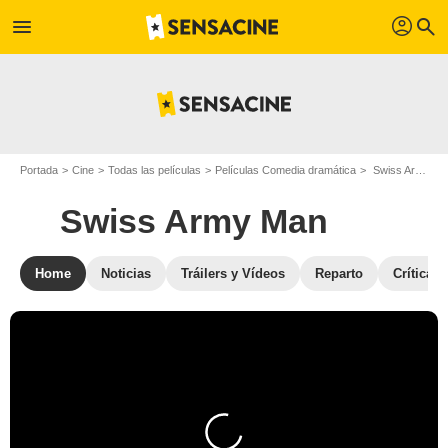
profil
menu
search
Portada
Cine
Todas las películas
Películas Comedia dramática
Swiss Army Man
Swiss Army Man
Home
Noticias
Tráilers y Vídeos
Reparto
Críticas