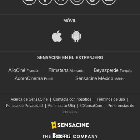
MÓVIL
SENSACINE EN EL EXTRANJERO
AlloCiné
Filmstarts
Beyazperde
Francia
Alemania
Turquía
AdoroCinema
Sensacine México
Brasil
México
Acerca de SensaCine
|
Contacta con nosotros
|
Términos de uso
|
Política de Privacidad
|
Administrar Utiq
|
©SensaCine
|
Preferencias de
cookies