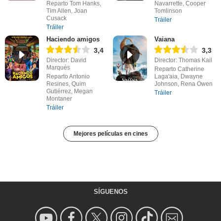
Reparto Tom Hanks,
Navarrette, Cooper
Tim Allen, Joan
Tomlinson
Cusack
Tráiler
Tráiler
Haciendo amigos
Vaiana
3,4
3,3
Director: David
Director: Thomas Kail
Marqués
Reparto Catherine
Reparto Antonio
Laga'aia, Dwayne
Resines, Quim
Johnson, Rena Owen
Gutiérrez, Megan
Tráiler
Montaner
Tráiler
Mejores películas en cines
SÍGUENOS