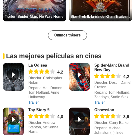
Tráiler 'Spider-Man: No Way Home'
Star Trek II: la ira de Khan Tráiler VO
Últimos tráilers
Las mejores películas en cines
La Odisea
Spider-Man: Brand
New Day
4,2
4,2
Director: Christopher
Nolan
Director: Destin Daniel
Cretton
Reparto Matt Damon,
Tom Holland, Anne
Reparto Tom Holland,
Hathaway
Zendaya, Sadie Sink
Tráiler
Tráiler
Toy Story 5
Obsession
4,0
3,9
Director: Andrew
Director: Curry Barker
Stanton, McKenna
Reparto Michael
Harris
Johnston (II), Inde