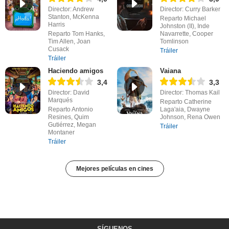
Director: Andrew
Director: Curry Barker
Stanton, McKenna
Reparto Michael
Harris
Johnston (II), Inde
Reparto Tom Hanks,
Navarrette, Cooper
Tim Allen, Joan
Tomlinson
Cusack
Tráiler
Tráiler
Haciendo amigos
Vaiana
3,4
3,3
Director: David
Director: Thomas Kail
Marqués
Reparto Catherine
Reparto Antonio
Laga'aia, Dwayne
Resines, Quim
Johnson, Rena Owen
Gutiérrez, Megan
Tráiler
Montaner
Tráiler
Mejores películas en cines
SÍGUENOS