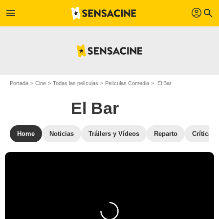
profil
menu
search
Portada
Cine
Todas las películas
Películas Comedia
El Bar
El Bar
Home
Noticias
Tráilers y Vídeos
Reparto
Críticas