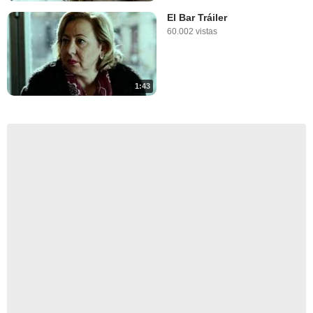
El Bar Tráiler
60.002 vistas
1:43