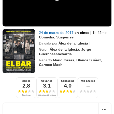
24 de marzo de 2017
en cines
|
1h 42min
|
Comedia
,
Suspense
Dirigida por
Álex de la Iglesia
|
Guion
Álex de la Iglesia
,
Jorge
Guerricaechevarria
Reparto
Mario Casas
,
Blanca Suárez
,
Carmen Machi
Medios
Usuarios
Sensacine
Mis amigos
2,8
3,1
4,0
--
21 críticas
853 notas, 36 críticas