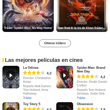
Tráiler 'Spider-Man: No Way Home'
Star Trek II: la ira de Khan Tráiler VO
Últimos tráilers
Las mejores películas en cines
La Odisea
Spider-Man: Brand
New Day
4,2
4,2
Director: Christopher
Nolan
Director: Destin Daniel
Cretton
Reparto Matt Damon,
Tom Holland, Anne
Reparto Tom Holland,
Hathaway
Zendaya, Sadie Sink
Tráiler
Tráiler
Toy Story 5
Obsession
4,0
3,9