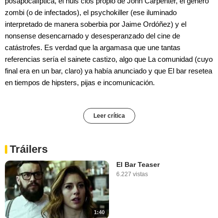
posapocalíptica, el huis clos propio de John Carpenter, el género
zombi (o de infectados), el psychokiller (ese iluminado
interpretado de manera soberbia por Jaime Ordóñez) y el
nonsense desencarnado y desesperanzado del cine de
catástrofes. Es verdad que la argamasa que une tantas
referencias sería el sainete castizo, algo que La comunidad (cuyo
final era en un bar, claro) ya había anunciado y que El bar resetea
en tiempos de hipsters, pijas e incomunicación.
Leer crítica
Tráilers
El Bar Teaser
6.227 vistas
1:40