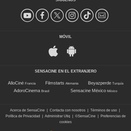
MÓVIL
SENSACINE EN EL EXTRANJERO
AlloCiné
Filmstarts
Beyazperde
Francia
Alemania
Turquía
AdoroCinema
Sensacine México
Brasil
México
Acerca de SensaCine
|
Contacta con nosotros
|
Términos de uso
|
Política de Privacidad
|
Administrar Utiq
|
©SensaCine
|
Preferencias de
cookies